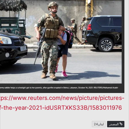
tps://www.reuters.com/news/picture/pictures-
f-the-year-2021-idUSRTXKS33B/1583011976
المصدر
لبنان24