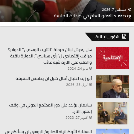
أغسطس 7, 2026
بو صعب: العفو العام في صدارة الجلسة
شؤون لبنانية
هل يعيش لبنان مرحلة “التثبيت الوهمي” للدولار؟
مراقب إقتصادي ل”رأي سياسي”: الدولرة باقية
والطلب على الليرة شبه غائب
مايو 24, 2024
أبو زيد: اغتيال آمال خليل لن يطمس الحقيقة
أبريل 23, 2026
سليمان يؤكد على دور المجتمع الدولي في وقف
إطلاق النار..
أكتوبر 27, 2023
السفارة الأوكرانية: الصاروخ الروسي لن يسألكم عن