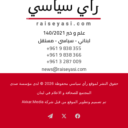
علم و خبر 140/2021
لبناني - سياسي - مستقل
+961 9 838 355
+961 9 838 366
+961 3 287 009
news@raiseyasi.com
حقوق النشر لموقع رأي سياسي محفوظة 2026 © لدى مؤسسة صدى
المجتمع للصحافة و الاعلام في لبنان
تم تصميم وتطوير الموقع من قبل شركة
Akkar.Media
فيسبوك
‫X
تيلقرام