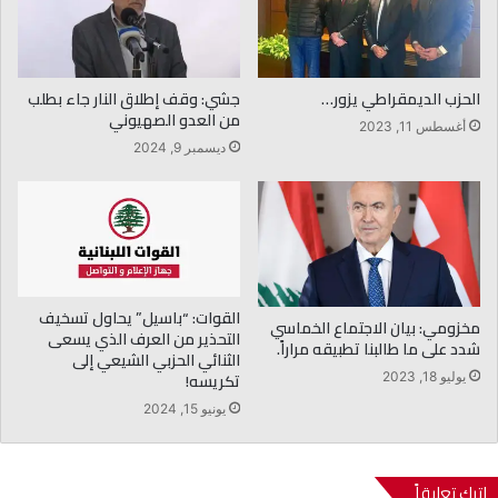
الحزب الديمقراطي يزور…
جشي: وقف إطلاق النار جاء بطلب
من العدو الصهيوني
أغسطس 11, 2023
ديسمبر 9, 2024
القوات: “باسيل” يحاول تسخيف
مخزومي: بيان الاجتماع الخماسي
التحذير من العرف الذي يسعى
شدد على ما طالبنا تطبيقه مراراً.
الثنائي الحزبي الشيعي إلى
تكريسه!
يوليو 18, 2023
يونيو 15, 2024
اترك تعليقاً