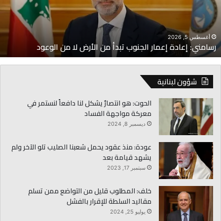
ن
ا
لأرض
ا
ن
أغسطس 5, 2026
رسامني: إعادة إعمار الجنوب تبدأ من الأرض لا من الوعود
لوعود
شؤون لبنانية
الحوت: هو انتصارٌ يشكل لنا دافعاً لنستمر في
معركة مواجهة الفساد
ديسمبر 8, 2024
عودة: منذ عقود يحمل شعبنا الصليب تلو الآخر ولم
يشهد قيامة بعد
سبتمبر 17, 2023
خلف: المطلوب قليل من التواضع ممن تسلم
مقاليد السلطة للإقرار بالفشل
يوليو 25, 2024