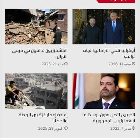
أوكرانيا تلغي التزاماتها تجاه
الكشميريون عالقون في مرمى
ترامب
النيران
يونيو 11, 2026
مايو 21, 2025
الحريري اتصل بعون.. وهذا ما
إعادة إعمار غزة بين الهدنة
ابلغه لرئيس الجمهورية
والحصار!
يناير 7, 2022
أكتوبر 29, 2025