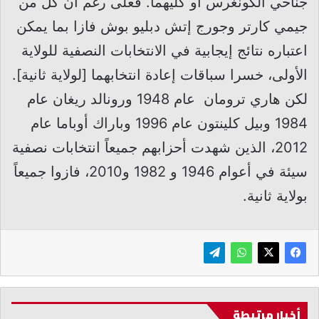
جناحي الكونغرس أو كليهما. فعلى رغم أن كل من
جيمي كارتر وجورج إتش دبليو بوش فازا بما يمكن
اعتباره نتائج إيجابية في الانتخابات النصفية للولاية
الأولى، خسرا سباقات إعادة انتخابهما [لولاية ثانية].
لكن هاري ترومان عام 1948 ورونالد ريغان عام
1984 وبيل كلينتون عام 1996 وباراك أوباما عام
2012، الذين شهدت أحزابهم جميعاً انتخابات نصفية
سيئة في أعوام 1946 و 1982 و2010، فازوا جميعاً
بولاية ثانية.
أخبار مرتبطة