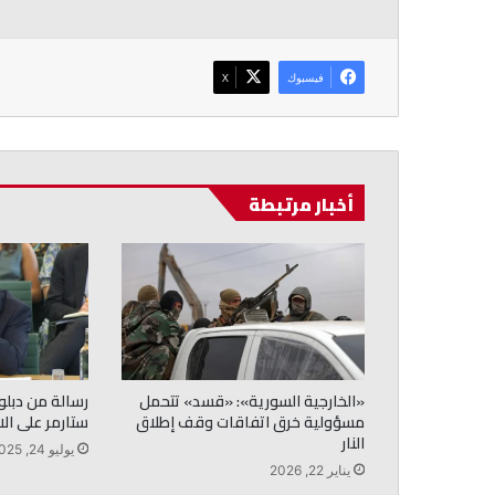
فيسبوك
‫X
أخبار مرتبطة
«الخارجية السورية»: «قسد» تتحمل
رسالة من دبلو
مسؤولية خرق اتفاقات وقف إطلاق
ستارمر على ال
النار
يوليو 24, 2025
يناير 22, 2026