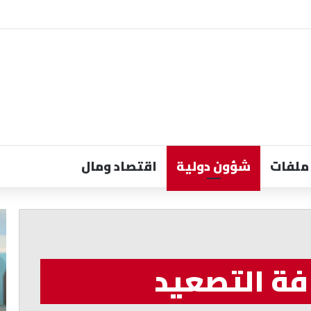
ملفات
شؤون دولية
اقتصاد ومال
الخازن:
مر
الالتفاف
مو
حول
خط
الدولة
ال
فة التصعيد
ضرورة
تبد
لمواجهة
با
التحديات
وا