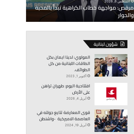
أغسطس 6, 2026
مرقص: مواجهة خطاب الكراهية تبدأ بالمحبة
أغسطس 6, 2026
والحوار
البزري: وقف
شؤون لبنانية
المولوي: لدينا ايمان بكل
الطاقات اللبنانية من كل
الطوائف.
أكتوبر 1, 2023
افتتاحية اليوم: طهران تراهن
على الأرض
أبريل 4, 2026
قوى المعارضة تتايع جولته في
العاصمة الاميركية -واشنطن
أبريل 19, 2024