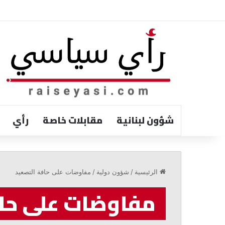
شؤون لبنانية
مقابلات خاصة
رأي
رستم:
ندعم
الرئيسية
/
شؤون دولية
/
مفاوضات على حافة التصعيد
خيارات
الرئيس
مفاوضات على حا
عون
السيادية