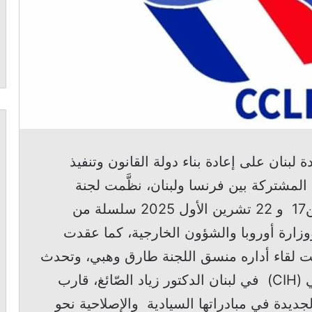
 لبنان على إعادة بناء دولة القانون وتنفيذ
المشتركة بين فرنسا ولبنان، نظَّمت لجنة
التنسيق اللبنانيّة – الفرنسيّة (CCLF) بين17 و 22 تشرين الأول 2025 سلسلة من
ارة أوروبا والشؤون الخارجية، كما عقدت
مت لقاء أداره منسق اللجنة طارق وهبي، وتحدث
فيه المدير التنفيذي لملتقى التأثير المدني (CIH) في لبنان الدكتور زياد الصّائغ، قارب
لجديدة في مبادراتها السيادية والإصلاحية نحو