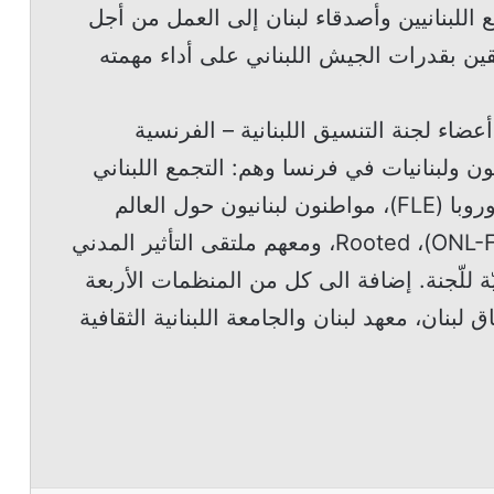
ع اللبنانيين وأصدقاء لبنان إلى العمل من أجل
ثقين بقدرات الجيش اللبناني على أداء مهمته
عضاء لجنة التنسيق اللبنانية – الفرنسية
نيون ولبنانيات في فرنسا وهم: التجمع اللبناني
في فرنسا (CLF)، المنتدى اللبناني في أوروبا (FLE)، مواطنون لبنانيون حول العالم
(MCLM)، لبناننا الجديد- فرنسا (ONL-France)، Rooted، ومعهم ملتقى التأثير المدني
نانيّة للّجنة. إضافة الى كل من المنظمات الأربعة
بنان، معهد لبنان والجامعة اللبنانية الثقافية