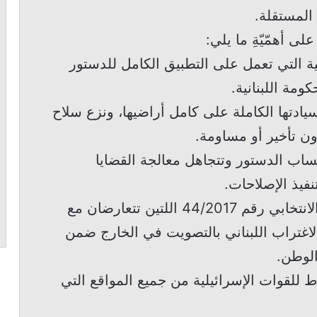
 المستقلة.
لى أهمّيّةِ ما يلي:
 التي تعمل على التطبيق الكامل للدستور
كومة اللبنانية.
سيادتها الكاملة على كامل أراضيها، ونزع سلاح
دون تأخير أو مساومة.
اب الدستور وتتجاهل معالجة القضايا
نفيذ الإصلاحات.
4.تعديل المادتين 112 و122 من القانون الانتخابي رقم 44/2017 اللتين تتعارضان مع
بناء الاغتراب اللبناني بالتصويت في الخارج ضمن
الوطن.
للقوات الإسرائيلية من جميع المواقع التي