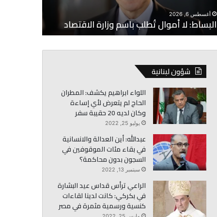
أغسطس 6, 2026
الخازن: ال
أغسطس 6, 2026
البساط: لا أموال تُطلب باسم وزارة الاقتصاد
التحديات
شؤون لبنانية
اللواء ابراهيم يكشف: المطران
الحاج لم يتعرض لأي إساءة
وكان لديه 20 حقيبة سفر
يوليو 25, 2022
عبدالله: أين العدالة والانسانية
في بقاء مئات الموقوفين في
السجون بدون محاكمة؟
سبتمبر 13, 2022
الراعي ترأس قداس عيد البشارة
في بكركي: كانت لدينا لقاءات
كنسية ورسمية مثمرة في مصر
مارس 25, 2022