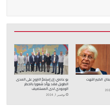
نان الكبير انتهت
بو عاصي: إن إستمرّ النزوح على المدى
الطويل فقد يولّد شعورا بالخطر
الوجودي لدى المستضيف
نوفمبر 1, 2024