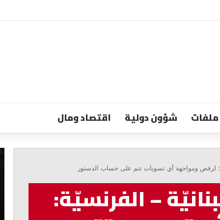
ملفات
شؤون دولية
اقتصاد ومال
عبد
ال
المسيح:
لا
سيّة: لرفض ومواجهة أي تسويات تتم على حساب الدستور
الكورة
أم
تواجه
تُ
انيّة – الفرنسيّة:
كارثة
با
بيئية
وز
وحلولها
ال