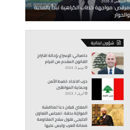
أغسطس 6, 2026
مرقص: مواجهة خطاب الكراهية تبدأ بالمحبة
أغسطس 6, 2026
والحوار
البزري: وقف
شؤون لبنانية
حاصباني: للإسراع بإحالة اقتراح
القانون المقدم من افرام
يونيو 3, 2024
حزب الاتحاد :لضبط الأمن
وحماية المواطنين
أبريل 1, 2023
المفتي قبلان دعا لمناقشة
الموازنة بدقة : لمجلس التعاون
الخليجي نقول سلاح المقاومة
ضمانة للعرب وليس عليها