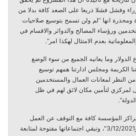
راء وفشل فشلا ذريعا على الصعد كافة بدلا من
 ومحذرة انها “لم ولن تسمح بتوسيع صلاحيات
دمين ورؤساء المصالح والدوائر والاقسام في
معلوماتية بعدم الامتثال لهكذا امر”.
فاع الدولار وما يعانيه الجميع من سوء الوضع
نا الكريمة ومجلس ادارتنا همهم توسيع
ن النظر لمعانات العمال والمستخدمين
نى لمركزي لتأمين مكان لائق لهم في ظل
دولة”.
 مراكز المؤسسة كافة مع التوقف عن العمل
يومي الخميس والجمعة الموافق في 2 و3/12/2021″، وتبقي اجتماعاتها مفتوحة لمتابعة