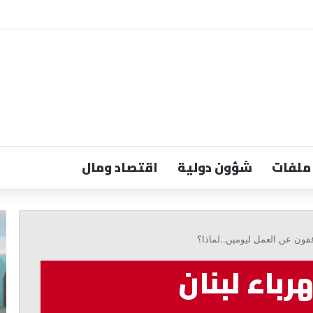
ملفات
شؤون دولية
اقتصاد ومال
الخازن:
مر
الالتفاف
مو
فون عن العمل ليومين..لماذا؟
حول
خط
الدولة
ال
اء لبنان
ضرورة
تبد
لمواجهة
با
التحديات
وا