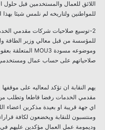
اللائق للعمال والمستخدمين قبل حلول ال
للمواطنين ولتاريخه لم نلمس شيئا بهذا
2-توسيع صلاحيات شركات مقدمي الخدمات
وموضوعه مسودة MOU3
صلاحياتهم على حساب عمال ومستخدمي كه
يهم النقابة ان تؤكد لمعاليه على موقفه
اي جهة قريبة او بعيدة مذكرين اعضاء ا
ومنتسبون للنقابة ويخضعون لكافة قراراته
وديمومة عمل العمال مؤكدين عليهم في ح