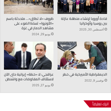
قادة أوروبا لإنشاء منطقة عازلة
ظروف «لا تطاق»… متحدثة باسم
بين روسيا وأوكرانيا
«الأونروا» تسلط الضوء على
مشاهد الدمار في غزة
أغسطس 30, 2025
يونيو 29, 2024
الديمقراطية الأميركية في خطر
عراقجي: لا «خطة» إيرانية حتى الآن
لاستئناف المفاوضات مع واشنطن
نوفمبر 9, 2022
يونيو 27, 2025
اترك تعليقاً