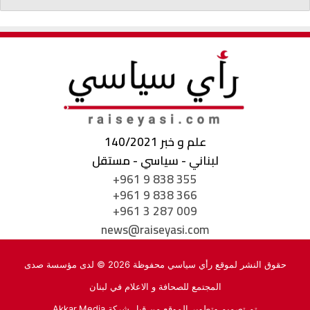
علم و خبر 140/2021
لبناني - سياسي - مستقل
+961 9 838 355
+961 9 838 366
+961 3 287 009
news@raiseyasi.com
حقوق النشر لموقع رأي سياسي محفوظة 2026 © لدى مؤسسة صدى
المجتمع للصحافة و الاعلام في لبنان
تم تصميم وتطوير الموقع من قبل شركة
Akkar.Media