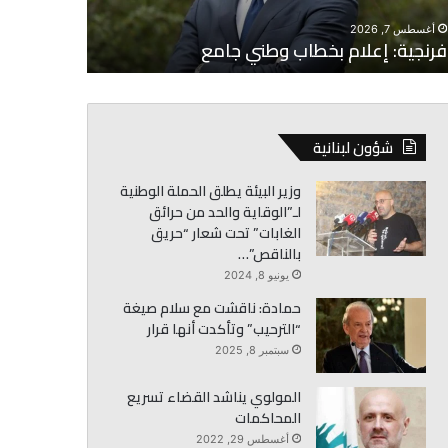
أغسطس 7, 2026
أغسطس 7, 2026
فرنجية: إعلام بخطاب وطني جامع
كرم: حصر ال
شؤون لبنانية
وزير البيئة يطلق الحملة الوطنية
لـ”الوقاية والحد من حرائق
الغابات” تحت شعار “حريق
بالناقص”…
يونيو 8, 2024
حمادة: ناقشت مع سلام صيغة
“الترحيب” وتأكدت أنها قرار
سبتمبر 8, 2025
المولوي يناشد القضاء تسريع
المحاكمات
أغسطس 29, 2022