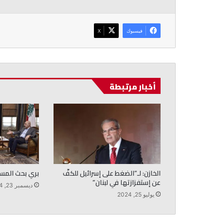
فيسبوك
‫X
أخبار مرتبطة
الخازن: لـ”الضغط على إسرائيل للكفّ
بري بحث المست
عن إستفزازتها في لبنان”
ديسمبر 23, 2024
يوليو 25, 2024