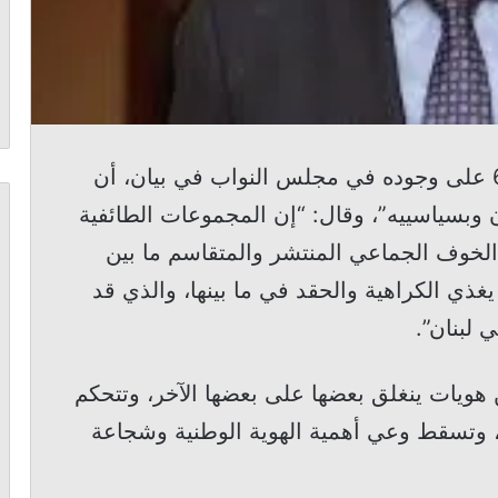
اعتبر النائب ملحم خلف في اليوم ال607 على وجوده في مجلس النواب في بيان، أن
وبسياسييه”، وقال: “إن المجموعات الطائفية
ر الخوف الجماعي المنتشر والمتقاسم ما بين
يغذي الكراهية والحقد في ما بينها، والذي قد
 لبنان”.
هويات ينغلق بعضها على بعضها الآخر، وتتحكم
قا، وتسقط وعي أهمية الهوية الوطنية وشجاعة