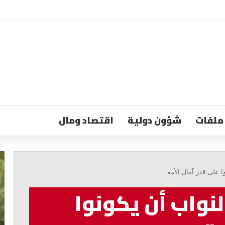
ملفات
شؤون دولية
اقتصاد ومال
جعجع:
فر
لبنان
إع
 على قدر آمال الأمة
لن
بخ
يعود
وط
نواب أن يكونوا
إلى
جا
الوراء