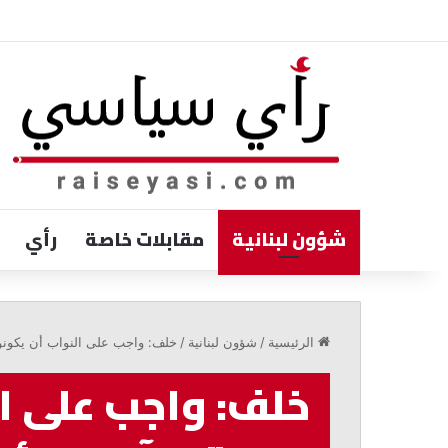
شؤون لبنانية
مقابلات خاصة
رأي
ترزيان:
لا
الرئيسية
/
شؤون لبنانية
/
خلف: واجب على النواب أن يكونوا
لتوسعة
المرفأ
خلف: واجب على ال
قبل
حل
أزمة