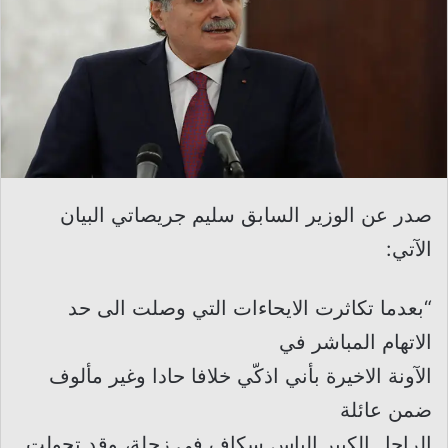
صدر عن الوزير السابق سليم جريصاتي البيان
الآتي:
“بعدما تكاثرت الايحاءات التي وصلت الى حد
الاتهام المباشر في
الآونة الاخيرة بأني اذكّي خلافا حادا وغير مألوف
ضمن عائلة
الراحل الكبير الياس سكاف في زحلة، وقد تحولت