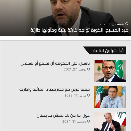
يئية
و
حلولها
ا
ارئة
أغسطس 6, 2026
عبد المسيح: الكورة تواجه كارثة بيئية وحلولها طارئة
شؤون لبنانية
باسيل: على الحكومة أن تجتمع أو تستقيل
نوفمبر 27, 2021
حميه عرض مع خضر قضايا انمائية وادارية
مارس 17, 2023
عون: ما من بلد يعيش بشرعيتين
ديسمبر 31, 2024