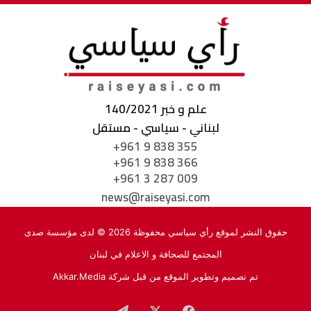
علم و خبر 140/2021
لبناني - سياسي - مستقل
+961 9 838 355
+961 9 838 366
+961 3 287 009
news@raiseyasi.com
حقوق النشر لموقع رأي سياسي محفوظة 2026 © لدى مؤسسة صدى
المجتمع للصحافة و الاعلام في لبنان
تم تصميم وتطوير الموقع من قبل شركة
Akkar.Media
فيسبوك
‫X
تيلقرام