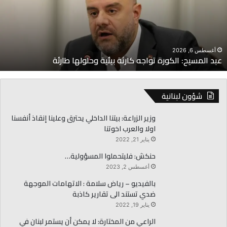
ارثة
ب
يئية
و
حلولها
ا
ارئة
أغسطس 6, 2026
عبد المسيح: الكورة تواجه كارثة بيئية وحلولها طارئة
شؤون لبنانية
وزير الزراعة: بيتنا الداخلي يحترق وعلينا إنقاذ أنفسنا
اولا والعرب اخوتنا
يناير 21, 2022
حنكش: فليتحملوا المسؤولية…
أغسطس 2, 2023
بالفيديو – رياض سلامة : الاتهامات الموجهة
ضدي تستند الى تقارير كاذبة
يناير 19, 2022
الراعي من المختارة: لا يمكن أن يستمر لبنان في