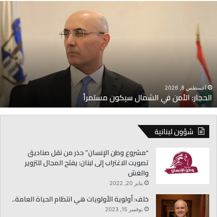
لحجار:
م
لأمن
ا
ي
م
لشمال
ت
يكون
ح
ستمراً
ا
أغسطس 8, 2026
الحجار: الأمن في الشمال سيكون مستمراً
شؤون لبنانية
“مشروع وطن الإنسان” حذر من نقل صناديق
تصويت الاغتراب إلى لبنان: يفتح المجال للتزوير
والغش
يناير 20, 2022
خلف: أولوية الأولويات هي انتظام الحياة العامة..
نوفمبر 15, 2023