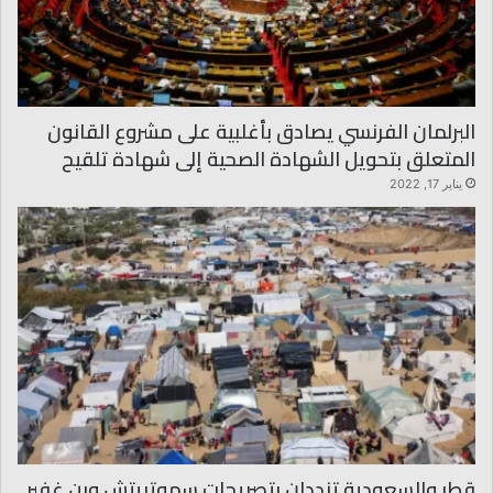
البرلمان الفرنسي يصادق بأغلبية على مشروع القانون
المتعلق بتحويل الشهادة الصحية إلى شهادة تلقيح
يناير 17, 2022
قطر والسعودية تنددان بتصريحات سموتريتش وبن غفير