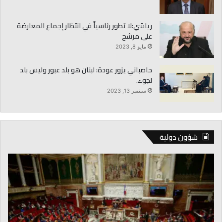
رياشي:لا تطور رئاسياّ في انتظار إجماع المعارضة
على مرشح
مايو 8, 2023
حاصباني يزور عودة: لبنان هو بلد عبور وليس بلد
لجوء.
سبتمبر 13, 2023
شؤون دولية