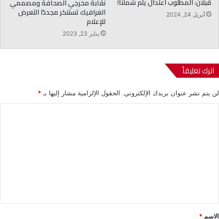
قبلان: المطلوب اعتدال يلم شملنا!
نقابة مخرجي الصحافة ومصممي
الغرافيك تستنكر مجددًا التعرض
أبريل 24, 2024
للإعلام
يناير 23, 2023
اترك تعليقاً
لن يتم نشر عنوان بريدك الإلكتروني.
الحقول الإلزامية مشار إليها بـ
*
ا
ل
ت
ع
ل
ي
ق
*
الاسم
*