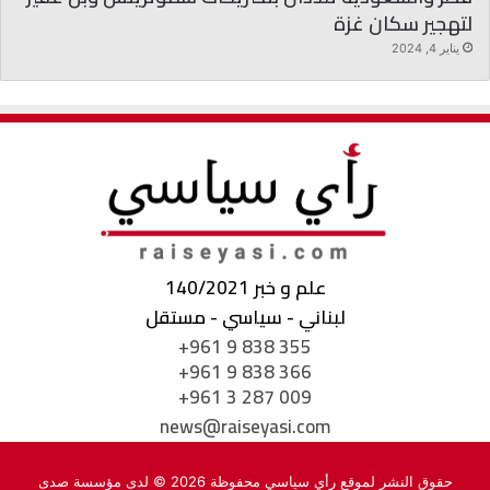
لتهجير سكان غزة
يناير 4, 2024
علم و خبر 140/2021
لبناني - سياسي - مستقل
+961 9 838 355
+961 9 838 366
+961 3 287 009
news@raiseyasi.com
حقوق النشر لموقع رأي سياسي محفوظة 2026 © لدى مؤسسة صدى