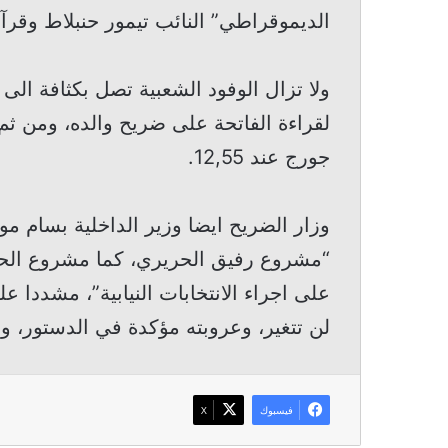
الديموقراطي” النائب تيمور حنبلاط وقرآ
ولا تزال الوفود الشعبية تصل بكثافة ال
لقراءة الفاتحة على ضريح والده، ومن ث
جورج عند 12,55.
وزار الضريح ايضا وزير الداخلية بسام مول
“مشروع رفيق الحريري، كما مشروع الحكوم
على اجراء الانتخابات النيابية”، مشددا عل
لن تتغير، وعروبته مؤكدة في الدستور، وه
فيسبوك
‫X