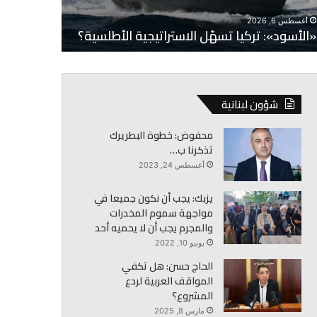
أغسطس 5, 2026
البعريني: ن
أغسطس 6, 2026
«الأسود»: تركيا تسهّل الاستراتيجية الأطلسية؟
الجديد
شؤون لبنانية
محفوض: خطوة البطريرك
تذكرنا ب…
أغسطس 24, 2023
يزبك: يجب أن نكون جميعا في
مواجهة سموم المخدرات
والمجرم يجب أن لا يحميه أحد
يونيو 10, 2022
الحاج حسن: هل تكفي
المواقف العربية لردع
المشروع؟
مارس 8, 2025