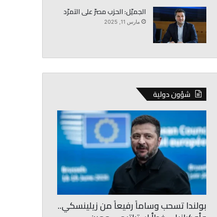
الجميّل: الحزب مصرّ على التمرّد
مارس 11, 2025
شؤون دولية
بولندا تسحب وساماً رفيعاً من زيلينسكي..