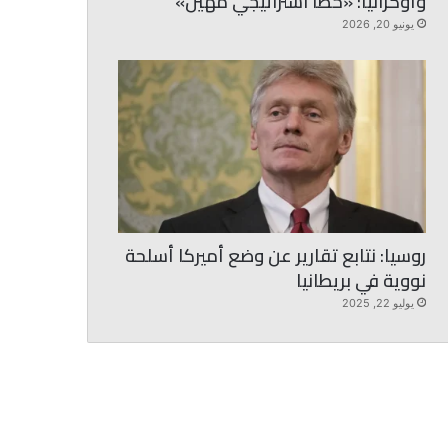
وأوكرانيا: «خطأ استراتيجي مهين»
يونيو 20, 2026
روسيا: نتابع تقارير عن وضع أميركا أسلحة
نووية في بريطانيا
يوليو 22, 2025