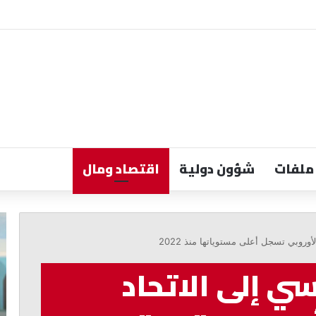
ملفات
شؤون دولية
اقتصاد ومال
مرقص:
ال
مواجهة
وق
أوروبي تسجل أعلى مستوياتها منذ 2022
خطاب
الن
الكراهية
أو
سي إلى الاتحاد
تبدأ
وا
بالمحبة
مر
والحوار
لل