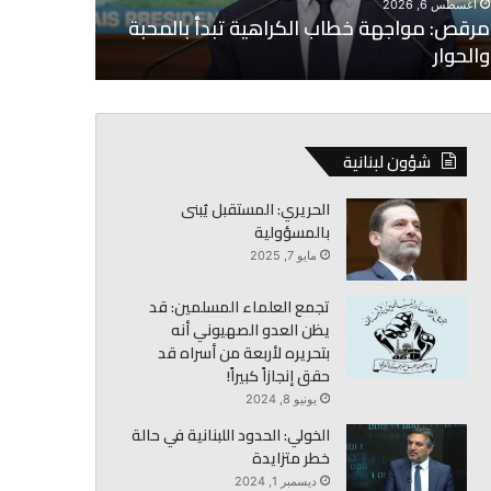
أغسطس 6, 2026
أغسطس 6, 2026
البزري: وقف النار أولوية والعفو مرشح للإقرار
رستم: ندعم
شؤون لبنانية
الحريري: المستقبل يُبنى
بالمسؤولية
مايو 7, 2025
تجمع العلماء المسلمين: قد
يظن العدو الصهيوني أنه
بتحريره لأربعة من أسراه قد
حقق إنجازاً كبيراً!
يونيو 8, 2024
الخولي: الحدود اللبنانية في حالة
خطر متزايدة
ديسمبر 1, 2024