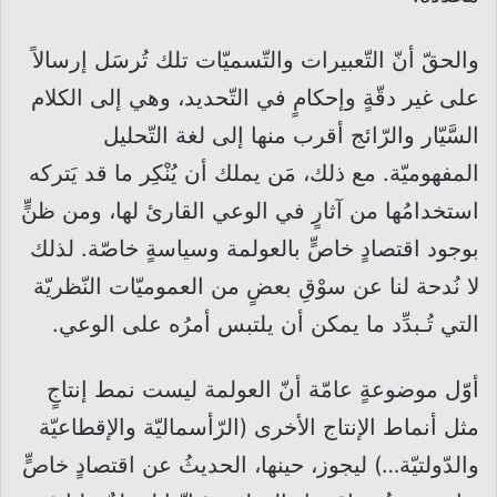
والحقّ أنّ التّعبيرات والتّسميّات تلك تُرسَل إرسالاً
على غير دقّةٍ وإحكامٍ في التّحديد، وهي إلى الكلام
السَّيّار والرّائج أقرب منها إلى لغة التّحليل
المفهوميّة. مع ذلك، مَن يملك أن يُنْكِر ما قد يَتركه
استخدامُها من آثارٍ في الوعي القارئ لها، ومن ظنٍّ
بوجود اقتصادٍ خاصٍّ بالعولمة وسياسةٍ خاصّة. لذلك
لا نُدحة لنا عن سوْقِ بعضٍ من العموميّات النّظريّة
التي تُـبدِّد ما يمكن أن يلتبس أمرُه على الوعي.
أوّل موضوعةٍ عامّة أنّ العولمة ليست نمط إنتاجٍ
مثل أنماط الإنتاج الأخرى (الرّأسماليّة والإقطاعيّة
والدّولتيّة…) ليجوز، حينها، الحديثُ عن اقتصادٍ خاصٍّ