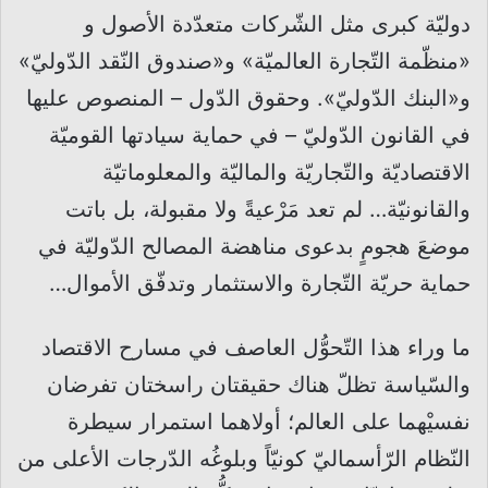
دوليّة كبرى مثل الشّركات متعدّدة الأصول و
«منظّمة التّجارة العالميّة» و«صندوق النّقد الدّوليّ»
و«البنك الدّوليّ». وحقوق الدّول – المنصوص عليها
في القانون الدّوليّ – في حماية سيادتها القوميّة
الاقتصاديّة والتّجاريّة والماليّة والمعلوماتيّة
والقانونيّة… لم تعد مَرْعيةً ولا مقبولة، بل باتت
موضعَ هجومٍ بدعوى مناهضة المصالح الدّوليّة في
حماية حريّة التّجارة والاستثمار وتدفّق الأموال…
ما وراء هذا التّحوُّل العاصف في مسارح الاقتصاد
والسّياسة تظلّ هناك حقيقتان راسختان تفرضان
نفسيْهما على العالم؛ أولاهما استمرار سيطرة
النّظام الرّأسماليّ كونيّاً وبلوغُه الدّرجات الأعلى من