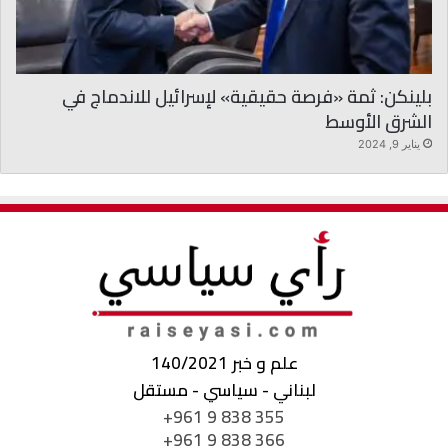
بلينكن: ثمة «فرصة حقيقية» لإسرائيل للاندماج في
الشرق الأوسط
يناير 9, 2024
علم و خبر 140/2021
لبناني - سياسي - مستقل
+961 9 838 355
+961 9 838 366