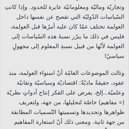
وتجاريّة وماليّة ومعلوماتيّة عابرة للحدود. وإذا كانتِ
السّياسات الدّوليّة التي تفصح عن نفسها داخل
العولمة تختلف عمّا كان عليه أمرُها قبل العولمة،
فليس في ذلك ما يبرّر نسبةَ هذه السّياسات إلى
العولمة لأنّها من قبيل نسبةِ المعلوم إلى مجهولٍ
سياسيّ!
وثالث الموضوعات العامّة أنّ استواء العولمة، منذ
عقود، حقيقةً ماديّةً: اقتصاديّة وسياسيّة وتقانيّة
وعلميّة…إلخ، يفرض على الفكر إنتاج أدواتٍ نظريّة
(= مفاهيم) خاصّة لتحليلها، من جهة، ولتعريف
ظواهرها وتحديدها وتسميتها التّسميات المطابقة
من جهة ثانية. ومعنى ذلك أنّ استعارة المفاهيم