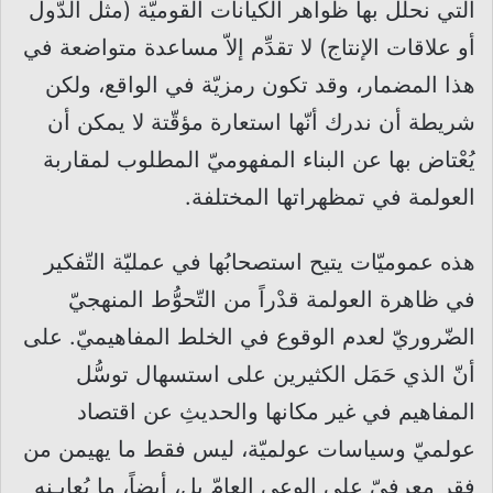
التي نحلّل بها ظواهر الكيانات القوميّة (مثل الدّول
أو علاقات الإنتاج) لا تقدِّم إلاّ مساعدة متواضعة في
هذا المضمار، وقد تكون رمزيّة في الواقع، ولكن
شريطة أن ندرك أنّها استعارة مؤقّتة لا يمكن أن
يُعْتاض بها عن البناء المفهوميّ المطلوب لمقاربة
العولمة في تمظهراتها المختلفة.
هذه عموميّات يتيح استصحابُها في عمليّة التّفكير
في ظاهرة العولمة قدْراً من التّحوُّط المنهجيّ
الضّروريّ لعدم الوقوع في الخلط المفاهيميّ. على
أنّ الذي حَمَل الكثيرين على استسهال توسُّل
المفاهيم في غير مكانها والحديثِ عن اقتصاد
عولميّ وسياسات عولميّة، ليس فقط ما يهيمن من
فقرٍ معرفيّ على الوعي العامّ بل، أيضاً، ما يُعايِـنه