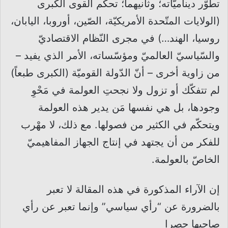
تطوّر ديناميّاته؛ وثانيهما؛ تحكُّم القوى الكبرى
(الولايات المتّحدة الأمريكيّة، الصّين، أوروبا، اليابان،
روسيا، الهند…) في مجرى النّظام الاقتصاديّ
والسّياسيّ العالميّ ومؤسّساته، الأمر الذي يفيد –
من زاوية أخرى – أنّ الدّولة القوميّة (الكبرى طبعاً)
لم تتفكّك أو تزول ولا نجحتِ العولمة في مَحْوِ
وجودها، بل هي نفسها مَن يدير هذه العولمة
ويتحكّم في الكثير من فصولها. مع ذلك، لا مهْرب
للفكر من أن يجتهد في إنتاج الجهاز المفاهيميّ
الخاصّ بالعولمة.
إن الآراء المذكورة في هذه المقالة لا تعبر
بالضرورة عن “رأي سياسي” وإنما تعبر عن رأي
صاحبها حصرا