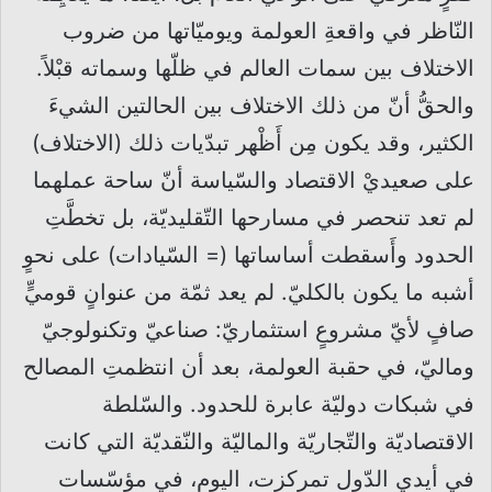
النّاظر في واقعةِ العولمة ويوميّاتها من ضروب
الاختلاف بين سمات العالم في ظلّها وسماته قبْلاً.
والحقُّ أنّ من ذلك الاختلاف بين الحالتين الشيءَ
الكثير، وقد يكون مِن أَظْهر تبدّيات ذلك (الاختلاف)
على صعيديْ الاقتصاد والسّياسة أنّ ساحة عملهما
لم تعد تنحصر في مسارحها التّقليديّة، بل تخطَّتِ
الحدود وأَسقطت أساساتها (= السّيادات) على نحوٍ
أشبه ما يكون بالكليّ. لم يعد ثمّة من عنوانٍ قوميٍّ
صافٍ لأيّ مشروعٍ استثماريّ: صناعيّ وتكنولوجيّ
وماليّ، في حقبة العولمة، بعد أن انتظمتِ المصالح
في شبكات دوليّة عابرة للحدود. والسّلطة
الاقتصاديّة والتّجاريّة والماليّة والنّقديّة التي كانت
في أيدي الدّول تمركزت، اليوم، في مؤسّسات