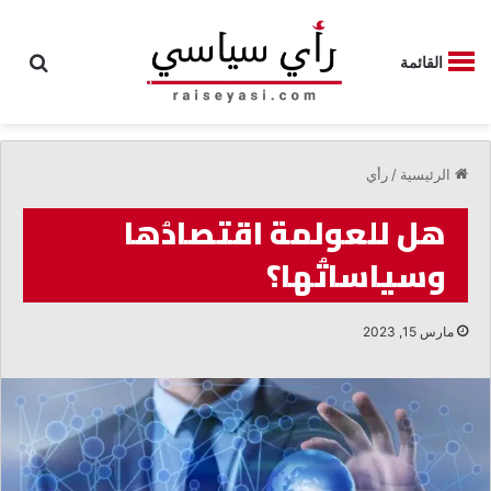
بحث
القائمة
الرئيسية
/
رأي
هل للعولمة اقتصادُها
وسياساتُها؟
مارس 15, 2023