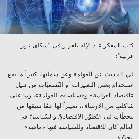
كتب المفكر عبد الإله بلقزيز في “سكاي نيوز
عربية”:
في الحديث عن العولمة وعن سماتها، كثيراً ما يقع
استخدام بعض التّعبيرات أو التّسميّات من قبيل
«اقتصاد العولمة» و«سياسات العولمة»، وما على
شاكلتها من الأوصاف، تمييزاً لها عمّا سبقها من
محطّاتٍ في التّطوّر الاقتصاديّ والسّياسيّ في
العالم كان للاقتصاد وللسّياسة فيها «ماهية»
محدّدة.