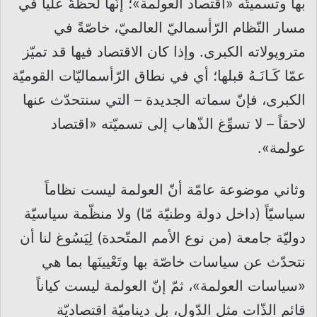
بها وتسميتُه «اقتصاد العولمة»؛ إنّها لحظةٌ عليا في
مسار النّظام الرّأسماليّ العالميّ، خاصّةً في
متروپولاته الكبرى. وإذا كان الاقتصاد فيها قد تميّز
عمّا كَـانَـهُ قبلها؛ أي في نطاق الرّأسماليّات القوميّة
الكبرى، فإنّ سماته الجديدة – التي سنتحدّث عنها
لاحقاً – لا تسوِّغ الذّهاب إلى تسميّته «اقتصاد
عولمة».
وثاني موضوعة عامّة أنّ العولمة ليست نظاماً
سياسيّاً (داخل دولة وطنيّة مّا) ولا منظّمة سياسيّة
دوليّة جامعة (من نوع الأمم المتّحدة) لِيَسُوغ لنا أن
نتحدّث عن سياسات خاصّة بها وتَعْيينَها بما هي
«سياسات العولمة»، ثمّ إنّ العولمة ليست كياناً
قائم الذّات مثل الدّول، بل ديناميّة اقتصاديّة