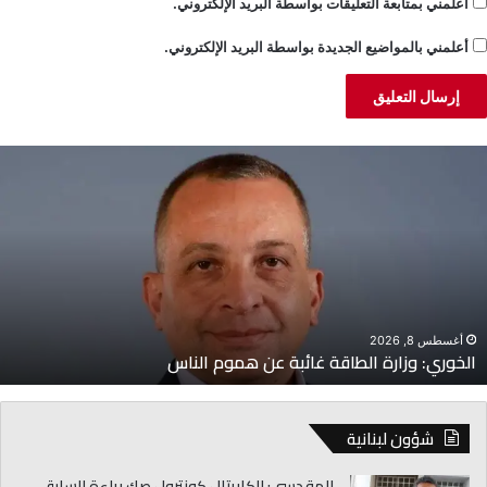
أعلمني بمتابعة التعليقات بواسطة البريد الإلكتروني.
أعلمني بالمواضيع الجديدة بواسطة البريد الإلكتروني.
لخوري:
ض
زارة
س
لطاقة
–
ائبة
أ
ن
ل
موم
ا
لناس
إ
ن
ت
أغسطس 8, 2026
الخوري: وزارة الطاقة غائبة عن هموم الناس
«
غ
شؤون لبنانية
المقدسي: الكابيتال كونترول صك براءة للسارق