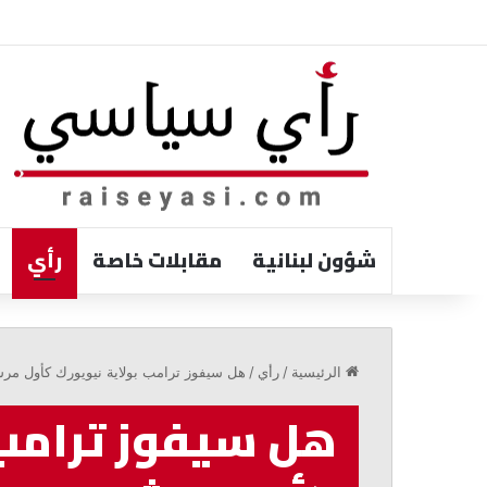
شؤون لبنانية
مقابلات خاصة
رأي
البستاني:
قدمنا
الرئيسية
/
رأي
/
هل سيفوز ترامب بولاية نيويورك كأول مرشح جمه
اقتراح
قانون
هل سيفوز ترامب 
لتنظيم
وسطاء
التأمين