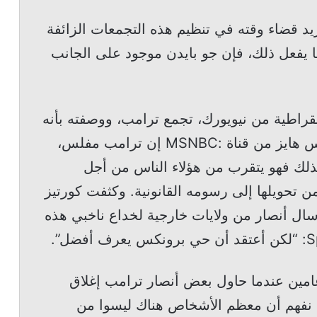
د قضاء وقته في تنظيم هذه التجمعات الزائفة
نما يفعل ذلك، فإن جو بايدن موجود على الجانب
راطية من نيويورك، تجمع ترامب، ووصفته بأنه
حيلة لدفع رسومه القانونية. وقالت لكريس هايز من قناة :MSNBC إن ترامب مفلس،
ولذلك فهو يتقرب من هؤلاء الناس من أجل
 تحويلها إلى رسومه القانونية. وكثفت كورتيز
ال أنصار من ولايات خارجية لخداع ناخبي هذه
عامين عندما حاول بعض أنصار ترامب إغلاق
ن نفهم أن معظم الأشخاص هناك ليسوا من