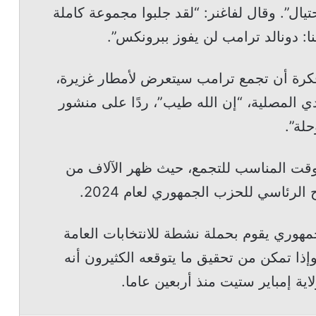
حتيال”. وقال لفاغنر: “لقد جلبوا مجموعة كاملة
: دونالد ترامب لن يفوز ببرونكس”.
فكرة أن تجمع ترامب سيتعرض لأمطار غزيرة،
تعبيري للأيدي المصلية، “إن الله طيب”، ردًا على منشور
لة”.
وقت المناسب للتجمع، حيث ظهر الآلاف من
رئاسي للحزب الجمهوري لعام 2024.
وري يقوم بحملة نشطة للانتخابات العامة
إذا تمكن من تحقيق ما يتوقعه الكثيرون أنه
ة إمباير ستيت منذ أربعين عاما.