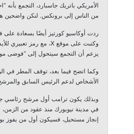
الأمريكي باتريك جاسبارد، التجمع بأنه “ا
من الناس إلى برونكس. لنكن واضحين هنا
ردت أوكاسيو كورتيز أيضًا بسعادة على 
وكتبت على موقع X، مع رمز 
يزعم أن التجمع سيتحول إلى “فوضى موح
وكما اتضح فيما بعد، توقف المطر في ال
الأشخاص لدعم الرئيس السابق والمرشح ال
وبذلك يكون ترامب أول مرشح رئاسي جمه
في مدينة نيويورك منذ عقود من الزمن، و
إنجاز مستحيل، فسيكون أول من يفوز بولاي