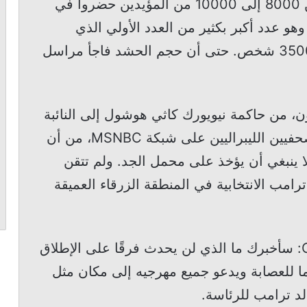
وذكرت صحيف نيويورك بوست أن ما بين 8000 إلى 10000 من المؤيدين حضروا في
و عدد أكبر بكثير من العدد الأولي الذي
توقعت حملة ترامب حضوره والذي بلغ 3500 شخص. حتى أن حجم الحشد فاجأ مراسل
، من حاكمة نيويورك كاثي هوشول إلى النائبة
ألكساندريا أوكازيو كورتيز، إلى جانب الصحفيين الليبراليين على شبكة MSNBC، من أن
لا ينبغي أن يؤخذ على محمل الجد. ولم تتقن
مب الانتخابية في المنطقة الزرقاء العميقة
وقالت هوشول لجيك تابر من شبكة CNN: سأخبرك ما الذي لن يحدث فرقًا على الإطلاق
ما للعصابة ويدعو جميع مهرجيه إلى مكان مثل
لد ترامب للرئاسة.