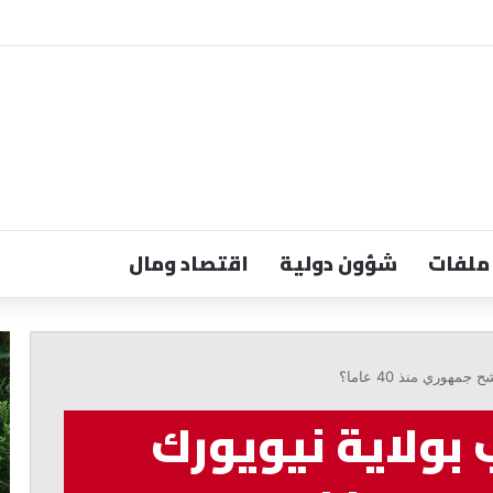
ملفات
شؤون دولية
اقتصاد ومال
البزري:
رس
وقف
ند
وري منذ 40 عاما؟
النار
خي
أولوية
ال
بولاية نيويورك
والعفو
عو
مرشح
ال
للإقرار