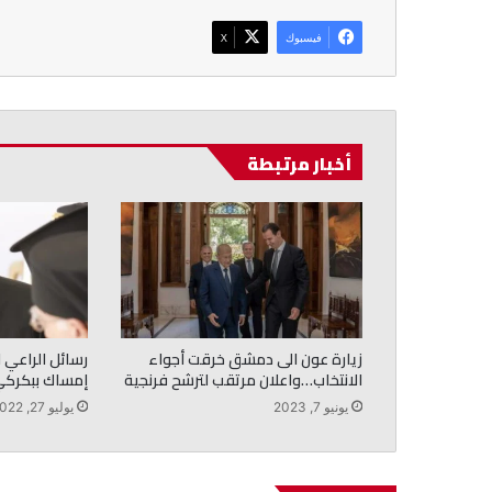
فيسبوك
‫X
أخبار مرتبطة
زيارة عون الى دمشق خرقت أجواء
رسائل الراعي ا
الانتخاب…واعلان مرتقب لترشح فرنجية
إمساك ببكركي
يونيو 7, 2023
يوليو 27, 2022