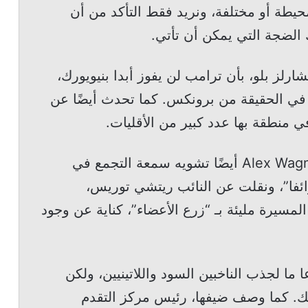
يطة أو مختلفة، ونريد فقط التأكد من أن
الضجة التي يمكن أن تأتي.
ل المحلل السياسي في MSNBC، تشارلز بلو، بأن ترامب لن يفوز أبدا بنيويورك،
 في الحقيقة من برونكس. كما تحدث أيضًا عن
منطقة بها عدد كبير من الأقليات.
كما حاولت مذيعة MSNBC الليبرالية Alex Wagner أيضًا تشويه سمعة التجمع في
ئفا”، ونقلت عن النائب ريتشي توريس،
مسيرة مليئة بـ “زرع الأعضاء”، كناية عن وجود
 ما لجذب الناخبين السود واللاتينيين، ولكن
 ذلك. كما وصف ضيفها، رئيس مركز التقدم