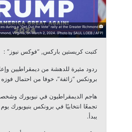
s during a "Get Out the Vote" rally at the Greater Richmond
hmond, Virginia, on March 2, 2024. (Photo by SAUL LOEB / AFP)
كتبت كريستين باركس, “فوكس نيوز” :
ردود مثيرة للدهشة من ديمقراطيين وإعلا
برونكس “زائفة”، خوفا من احتمال فوزه بو
هاجم الديمقراطيون في نيويورك وشخصيا
تجمعًا انتخابيًا في برونكس بنيويورك يو
يبدأ.