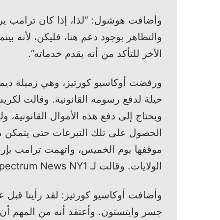
وأضافت هوشول: “لذا، إذا كان ترامب يري
والتظاهر بوجود دعم هنا، فليكن، لأنه بي
الآخر للتأكد من أنه يقدم خدماته”.
ورفضت أوكاسيو كورتيز، وهي زميلة ديمق
ويحتاج إلى دفع هذه الأموال القانونية، 
الحصول على تلك التبرعات حتى يتمكن من
موقفها يوم الخميس، واتهمت ترامب بإرس
الولايات. وقالت لـ Spectrum News NY1: “لكن أعتقد أن حي برونكس يعرف أفضل”.
وأضافت أوكاسيو كورتيز: لقد رأينا قبل 
جسر وايتستون. وأعتقد أنه من المهم أ