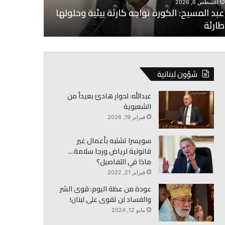
أغسطس 6, 2026
رئة
عبد المسيح: الكورة تواجه كارثة بيئية وحلولها
أغسطس 6, 2026
طارئة
البساط: لا 
شؤون لبنانية
عبدالله: لحوار هادئ بعيداً من
الشعبوية
فبراير 19, 2026
سويسرا تشتبه بأعمال غير
قانونية لرياض ورجا سلامة…
ماذا في التفاصيل؟
فبراير 21, 2022
عودة من عظة اليوم: قوى الشر
والفساد لن تقوى على لبنان!
مايو 12, 2024