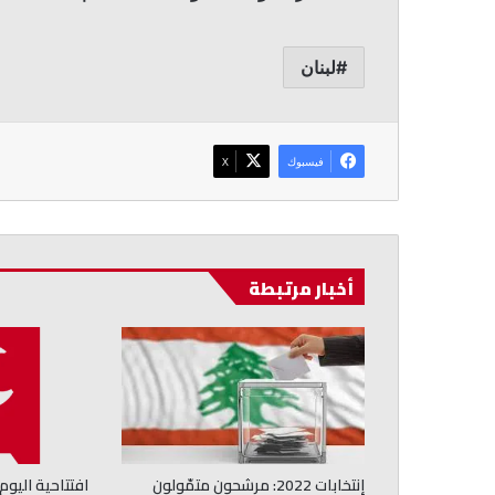
لبنان
فيسبوك
‫X
أخبار مرتبطة
إنتخابات 2022: مرشحون متمّولون
افتتاحية اليوم: