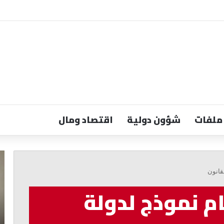
ملفات
شؤون دولية
اقتصاد ومال
الجميّل:
عب
قانون
ال
قانون
إعلام
ال
يضمن
تو
م نموذج لدولة
الحرية
كا
والاستقلالية
بيئ
وح