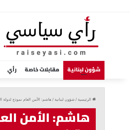
شؤون لبنانية
مقابلات خاصة
رأي
الخازن:
الالتفاف
الرئيسية
/
شؤون لبنانية
/
هاشم: الأمن العام نموذج لدولة ال
حول
الدولة
هاشم: الأمن العا
ضرورة
لمواجهة
التحديات