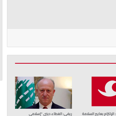
 الإلتزام بعايير السلامة
ريفي: الغطاء ديني “إسلامي