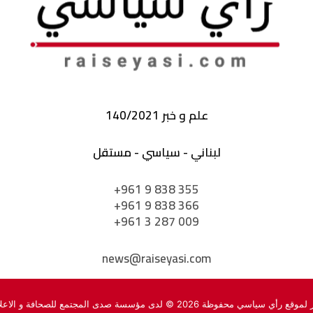
علم و خبر 140/2021
لبناني - سياسي - مستقل
+961 9 838 355
+961 9 838 366
+961 3 287 009
news@raiseyasi.com
ي محفوظة 2026 © لدى مؤسسة صدى المجتمع للصحافة و الاعلام في لبنان