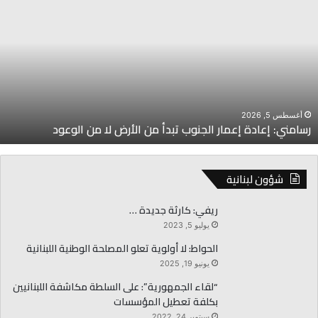
عادة
ا
عمار
ض
لجنوب
ل
بدأ
ا
ن
ا
لأرض
ا
ن
أغسطس 5, 2026
رسامني: إعادة إعمار الجنوب تبدأ من الأرض لا من الوعود
لوعود
شؤون لبنانية
ريفي: كارثة جديدة …
يوليو 5, 2023
الحواط: لا أولوية تعلو المصلحة الوطنية اللبنانية
يونيو 19, 2025
“لقاء الجمهورية”: على السلطة مكاشفة اللبنانيين
بكلفة تعطيل المؤسسات
سبتمبر 24, 2022