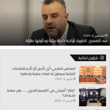
لكورة
أ
واجه
ت
ارثة
ب
يئية
و
حلولها
ا
ارئة
أغسطس 6, 2026
عبد المسيح: الكورة تواجه كارثة بيئية وحلولها طارئة
شؤون لبنانية
المجلس الشرعي: أي تأجيل أو تأخير للانتخابات
النيابية سيكون له تبعات سلبية وخطيرة
مارس 5, 2022
“إبتزاز” أميركي في الترسيم البحري… … هل سقط
الخط 29؟
فبراير 11, 2022