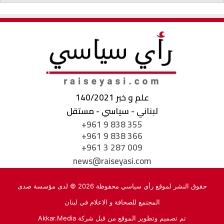
علم و خبر 140/2021
لبناني - سياسي - مستقل
+961 9 838 355
+961 9 838 366
+961 3 287 009
news@raiseyasi.com
حقوق النشر لموقع رأي سياسي محفوظة 2026 © لدى مؤسسة صدى
المجتمع للصحافة و الاعلام في لبنان
تم تصميم وتطوير الموقع من قبل شركة
Akkar.Media