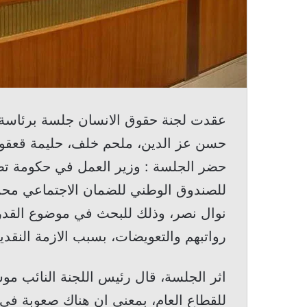
عقدت لجنة حقوق الانسان جلسة برئاسة 
حسن عز الدين، ملحم خلف، حليمة قعقور،
حضر الجلسة : وزير العمل في حكومة تص
للصندوق الوطني للضمان الاجتماعي محم
نوال نصر، وذلك للبحث في موضوع القد
رواتبهم والتعويضات، بسبب الازمة النقدية
اثر الجلسة، قال رئيس اللجنة النائب موس
للقطاع العام، بمعنى ان هناك صعوبة في 