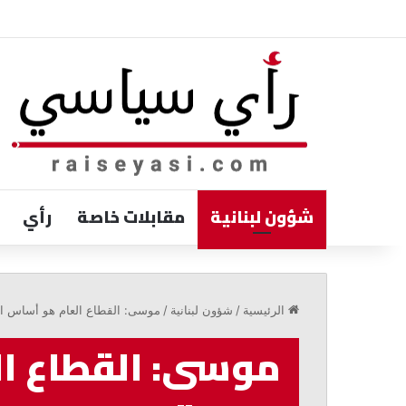
شؤون لبنانية
مقابلات خاصة
رأي
الخوري:
لا
الرئيسية
/
شؤون لبنانية
/
موسى: القطاع العام هو أساس ال
مبرر
لإبطاء
موسى: القطاع ا
تنفيذ
القرار