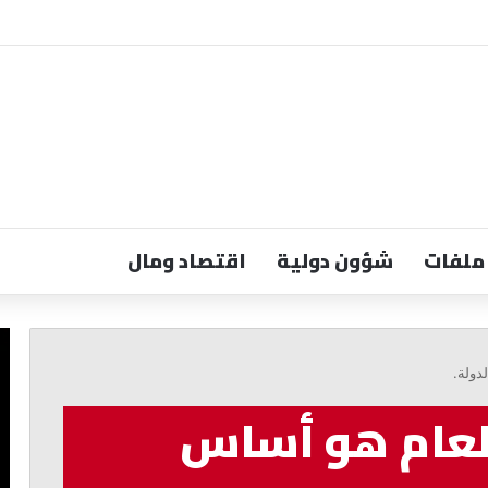
ملفات
شؤون دولية
اقتصاد ومال
الحاج:
ال
لبنان
قض
دولة.
يحتاج
لب
إلى
أك
لعام هو أساس
قرار
من
سياسي
ال
وتشريعات