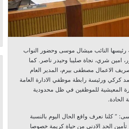
رئيسها النائب ميشال موسى وحضور النواب
 امين شري، نجاة صليبا وحيدر ناصر. كما
ريف الاعمال مصطفى بيرم، المدير العام
د كركي ورئيسة رابطة موظفي الادارة العامة
رة المعيشية للموظفين في ظل محدودية
 الحادة.
ى: ” كلنا نعرف واقع الحال اليوم بالنسبة
تأمين الحد الادنى من حياة كريمة خصوصا