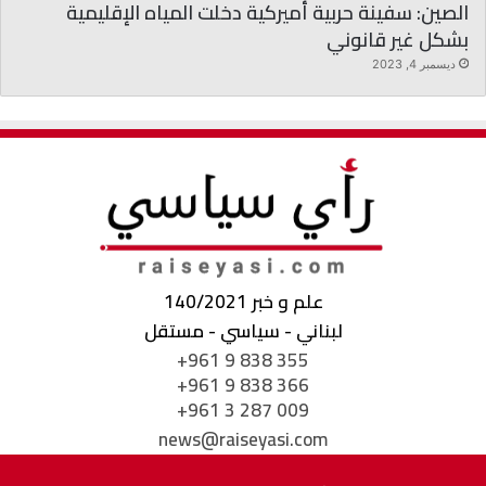
الصين: سفينة حربية أميركية دخلت المياه الإقليمية
بشكل غير قانوني
ديسمبر 4, 2023
علم و خبر 140/2021
لبناني - سياسي - مستقل
+961 9 838 355
+961 9 838 366
+961 3 287 009
news@raiseyasi.com