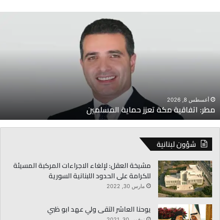
طر:
ج
تفاقية
ا
كة
ا
عزز
ل
ماية
ل
لمسلمين
ل
أغسطس 8, 2026
مطر: اتفاقية مكة تعزز حماية المسلمين
شؤون لبنانية
مشيخة العقل: لإلغاء الاجراءات المركبة المسيئة
للكرامة على الحدود اللبنانية السورية
مارس 30, 2022
يوحنا العاشر التقى ولي عهد ابو ظبي
نوفمبر 30, 2021