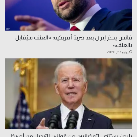
فانس يحذر إيران بعد ضربة أمريكية: «العنف سيُقابل
بالعنف»
يونيو 27, 2026
بايدن يستثني الأوكرانيين من قوانين الترحيل من أميركا