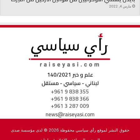
مارس 4, 2022
علم و خبر 140/2021
لبناني - سياسي - مستقل
+961 9 838 355
+961 9 838 366
+961 3 287 009
news@raiseyasi.com
حقوق النشر لموقع رأي سياسي محفوظة 2026 © لدى مؤسسة صدى