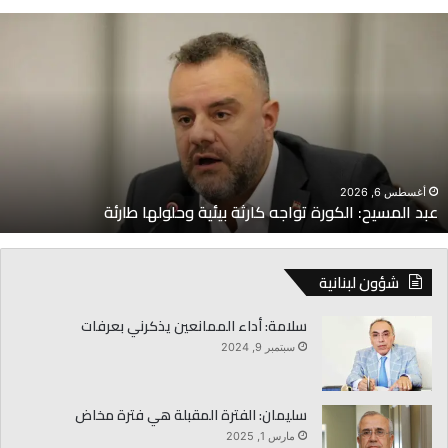
بد
ا
لمسيح:
ل
لكورة
أ
واجه
ت
ارثة
ب
يئية
و
حلولها
ا
ارئة
أغسطس 6, 2026
عبد المسيح: الكورة تواجه كارثة بيئية وحلولها طارئة
شؤون لبنانية
سلامة: أداء الممانعين يذكرني بعرفات
سبتمبر 9, 2024
سليمان: الفترة المقبلة هي فترة مخاض
مارس 1, 2025