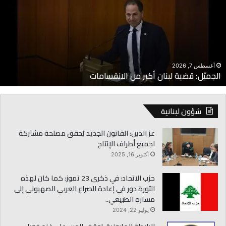
بنان
ا
كبر
ا
ن
م
لانقسامات
إ
أغسطس 7, 2026
الجميّل: قضية لبنان أكبر من الانقسامات
شؤون لبنانية
عز الدين: القانون الجديد يُحقق مصلحة مشتركة
لجميع أطراف الإنتاج
أكتوبر 16, 2025
حزب الاتحاد: في ذكرى 23 تموز: كما كان لهذه
الثورة دور في إعادة الصراع العربي الصهيوني إلى
مساره الطبيعي..
يوليو 22, 2024