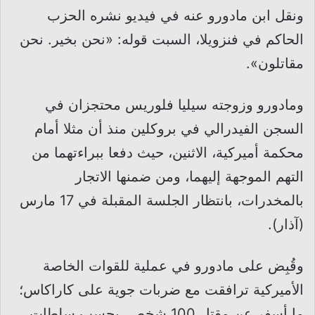
ونقل ابن مادورو عنه في فيديو نشره الحزب
الحاكم في فنزويلا، السبت قوله: «نحن بخير. نحن
مقاتلون».
ومادورو وزوجته سيليا فلوريس محتجزان في
السجن الفيدرالي في بروكلين منذ أن مثلا أمام
محكمة أميركية، الاثنين، حيث دفعا ببراءتهما من
التهم الموجهة إليهما، ومن ضمنها الاتجار
بالمخدرات، بانتظار الجلسة المقبلة في 17 مارس
(آذار).
وقُبِض على مادورو في عملية للقوات الخاصة
الأميركية ترافقت مع ضربات جوية على كاراكاس؛
ما أسفر عن مقتل 100 شخص، بحسب سلطات