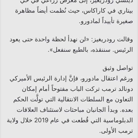
ديلسي رودريغيز، إلى معرض زراعي في حي
بيتاري في كاراكاس، حيث نُظمت أيضاً مظاهرة
صغيرة تأييداً لمادورو.
وقالت رودريغيز: «لن نهدأ لحظة واحدة حتى يعود
الرئيس. سننقذه، بالطبع سنفعل».
تواصل وثيق
ورغم اعتقال مادورو، فإنَّ إدارة الرئيس الأميركي
دونالد ترمب تركت الباب مفتوحاً أمام إمكان
التعاون مع السلطات الانتقالية التي تولَّت الحكم
بعده. وبدأ الجانبان مباحثات لاستئناف العلاقات
الدبلوماسية التي قُطعت في عام 2019 خلال ولاية
ترمب الأولى.