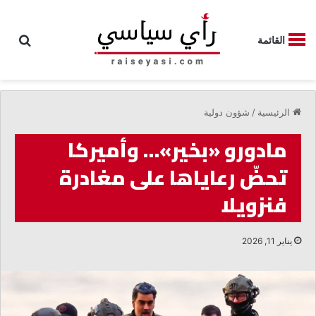
بحث
القائمة
الرئيسية
/
شؤون دولية
مادورو «بخير»… وأميركا
تحضّ رعاياها على مغادرة
فنزويلا
يناير 11, 2026