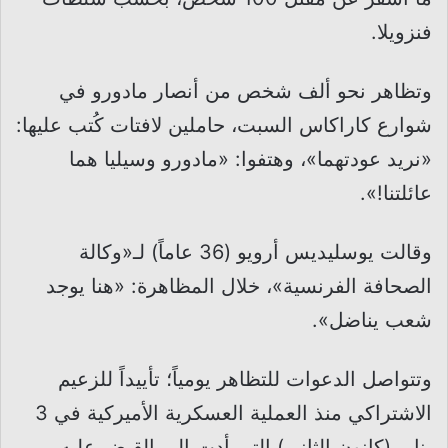
فنزويلا.
وتظاهر نحو ألف شخص من أنصار مادورو في
شوارع كاراكاس السبت، حاملين لافتات كُتب عليها:
«نريد عودتهما»، وهتفوا: «مادورو وسيليا هما
عائلتنا!».
وقالت يوسليديس أرويو (36 عاماً) لـ«وكالة
الصحافة الفرنسية»، خلال المظاهرة: «هنا يوجد
شعب يناضل».
وتتواصل الدعوات للتظاهر يومياً؛ تأييداً للزعيم
الاشتراكي منذ العملية العسكرية الأميركية في 3
يناير (كانون الثاني) التي أدت إلى القبض عليه