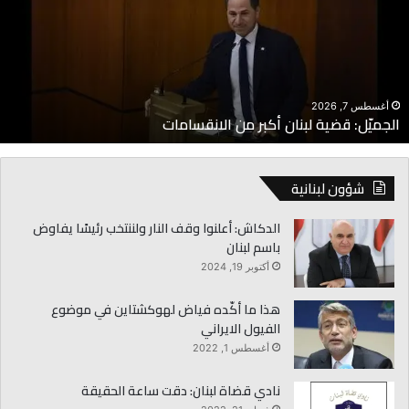
كبر
ا
ن
م
لانقسامات
إ
أغسطس 7, 2026
الجميّل: قضية لبنان أكبر من الانقسامات
شؤون لبنانية
الدكاش: أعلنوا وقف النار ولننتخب رئيسًا يفاوض
باسم لبنان
أكتوبر 19, 2024
هذا ما أكّده فياض لهوكشتاين في موضوع
الفيول الايراني
أغسطس 1, 2022
نادي قضاة لبنان: دقت ساعة الحقيقة