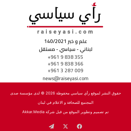
علم و خبر 140/2021
لبناني - سياسي - مستقل
+961 9 838 355
+961 9 838 366
+961 3 287 009
news@raiseyasi.com
حقوق النشر لموقع رأي سياسي محفوظة 2026 © لدى مؤسسة صدى
المجتمع للصحافة و الاعلام في لبنان
تم تصميم وتطوير الموقع من قبل شركة
Akkar.Media
فيسبوك
‫X
تيلقرام