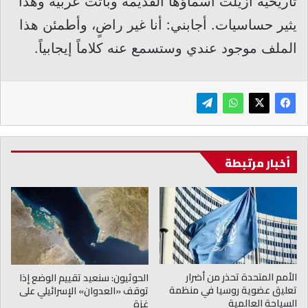
تاريخية أزيلت أسماؤها القديمة وباتت عربية وهذا
يثير حساسيات. أجابني: أنا غير راضٍ، وأطمئن هذا
الملف موجود عندي وستسمع عنه كلاماً إيجابياً.
أخبار مرتبطة
الأمم المتحدة تحذر من أضرار
الحوثيون: سنعيد تقييم الوضع إذا
تعليق عضوية روسيا في منظمة
توقف «العدوان» الإسرائيلي على
السياحة العالمية
غزة