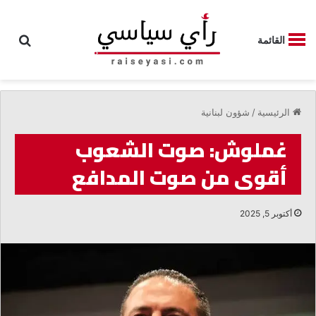
بحث
القائمة
الرئيسية
/
شؤون لبنانية
غملوش: صوت الشعوب
أقوى من صوت المدافع
أكتوبر 5, 2025