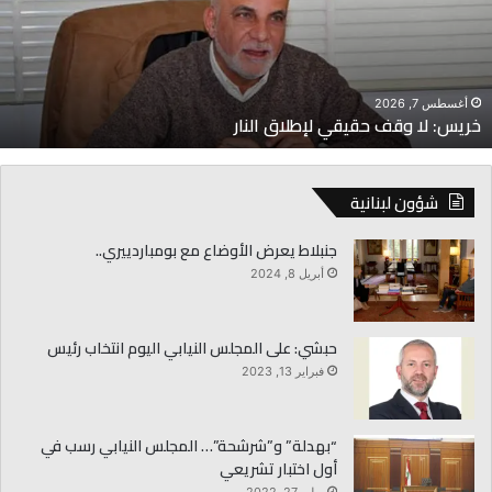
إطلاق
ح
لنار
و
أغسطس 7, 2026
خريس: لا وقف حقيقي لإطلاق النار
شؤون لبنانية
جنبلاط يعرض الأوضاع مع بومباردييري..
أبريل 8, 2024
حبشي: على المجلس النيابي اليوم انتخاب رئيس
فبراير 13, 2023
“بهدلة” و”شرشحة”… المجلس النيابي رسب في
أول اختبار تشريعي
يوليو 27, 2022