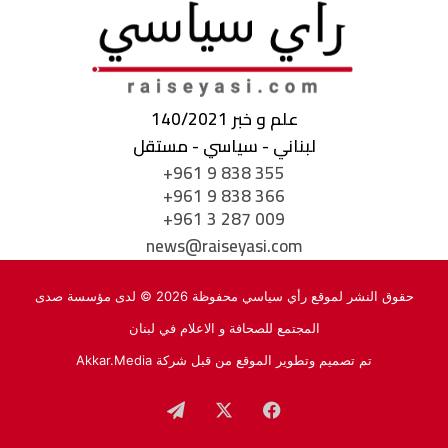
علم و خبر 140/2021
لبناني - سياسي - مستقل
+961 9 838 355
+961 9 838 366
+961 3 287 009
news@raiseyasi.com
حقوق النشر لموقع رأي سياسي محفوظة 2026 © لدى مؤسسة صدى
المجتمع للصحافة و الاعلام في لبنان
تم تصميم وتطوير الموقع من قبل شركة
Akkar.Media
فيسبوك
‫X
تيلقرام