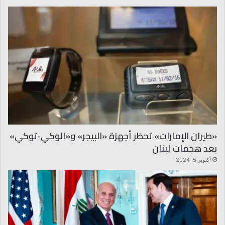
«طيران الإمارات» تحظر أجهزة «البيجر» و«الوكي-توكي»
بعد هجمات لبنان
أكتوبر 5, 2024