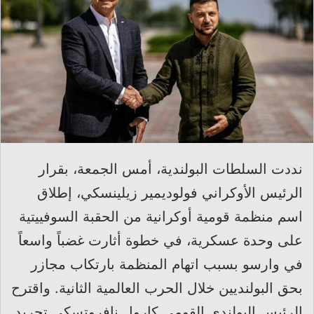
نددت السلطات البولندية، أمس الجمعة، بقرار
الرئيس الأوكراني فولوديمير زيلينسكي، إطلاق
اسم منظمة قومية أوكرانية من الحقبة السوفييتية
على وحدة عسكرية، في خطوة أثارت غضباً واسعاً
في وارسو بسبب اتهام المنظمة بارتكاب مجازر
بحق البولنديين خلال الحرب العالمية الثانية. واقترح
الرئيس البولندي القومي كارول نافروتسكي تجريد