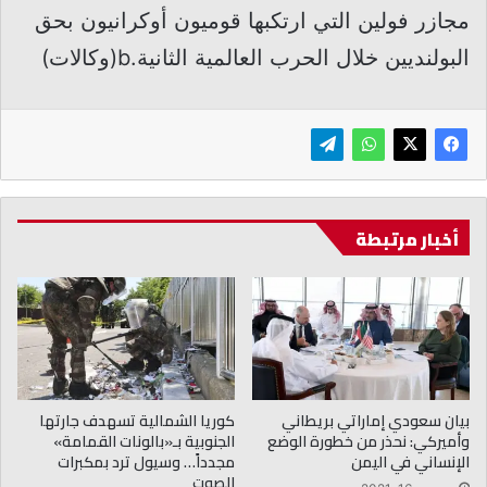
مجازر فولين التي ارتكبها قوميون أوكرانيون بحق
البولنديين خلال الحرب العالمية الثانية.b(وكالات)
أخبار مرتبطة
بيان سعودي إماراتي بريطاني
كوريا الشمالية تسهدف جارتها
وأميركي: نحذر من خطورة الوضع
الجنوبية بـ«بالونات القمامة»
الإنساني في اليمن
مجدداً… وسيول ترد بمكبرات
الصوت