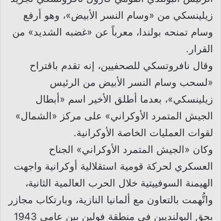
زيلينسكي من «وسام النسر الأبيض»، وهو أرفع
وسام تمنحه بولندا، معرباً عن «غضبه الشديد» من
القرار.
وقال نافروتسكي للصحفيين، إنه تقدم باقتراح
«لسحب وسام النسر الأبيض من الرئيس
زيلينسكي»، بعدما أطلق الأخير اسم «أبطال
الجيش المتمرد الأوكراني» على مركز «الشمال»
لقوات العمليات الخاصة الأوكرانية.
وكان «الجيش المتمرد الأوكراني» الجناح
العسكري لحركة قومية استقلالية أوكرانية واجهت
الهيمنة السوفييتية خلال الحرب العالمية الثانية،
واتُّهمت بالتعاون مع ألمانيا النازية، وبارتكاب مجازر
بحق البولنديين في منطقة فولين بين عامي 1943