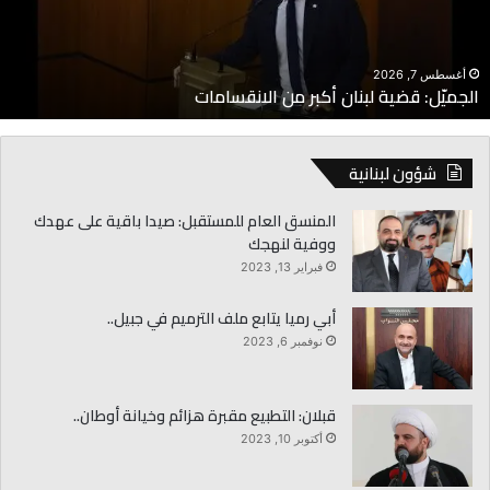
لانقسامات
إ
أغسطس 7, 2026
الجميّل: قضية لبنان أكبر من الانقسامات
شؤون لبنانية
المنسق العام للمستقبل: صيدا باقية على عهدك
ووفية لنهجك
فبراير 13, 2023
أبي رميا يتابع ملف الترميم في جبيل..
نوفمبر 6, 2023
قبلان: التطبيع مقبرة هزائم وخيانة أوطان..
أكتوبر 10, 2023