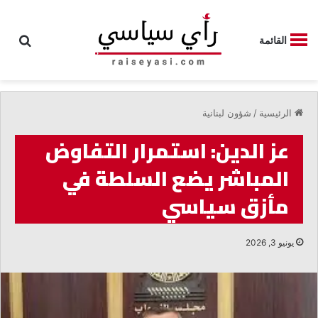
بحث
القائمة
الرئيسية
/
شؤون لبنانية
عز الدين: استمرار التفاوض
المباشر يضع السلطة في
مأزق سياسي
يونيو 3, 2026