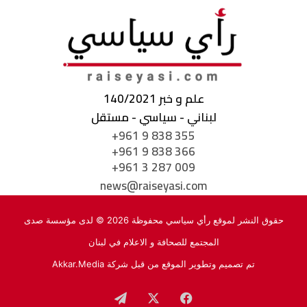
علم و خبر 140/2021
لبناني - سياسي - مستقل
+961 9 838 355
+961 9 838 366
+961 3 287 009
news@raiseyasi.com
حقوق النشر لموقع رأي سياسي محفوظة 2026 © لدى مؤسسة صدى
المجتمع للصحافة و الاعلام في لبنان
تم تصميم وتطوير الموقع من قبل شركة
Akkar.Media
فيسبوك
‫X
تيلقرام