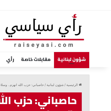
شؤون لبنانية
مقابلات خاصة
رأي
الخوري:
لا
الرئيسية
/
شؤون لبنانية
/
حاصباني: حزب الله انهزم.. وسلاحه
مبرر
لإبطاء
حاصباني: حزب الل
تنفيذ
القرار