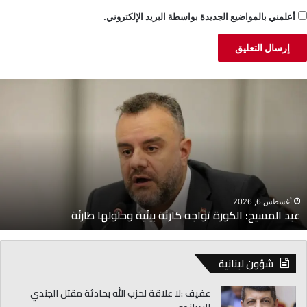
أعلمني بالمواضيع الجديدة بواسطة البريد الإلكتروني.
بد
ا
لمسيح:
ل
لكورة
أ
واجه
ت
ارثة
ب
يئية
و
حلولها
ا
ارئة
أغسطس 6, 2026
عبد المسيح: الكورة تواجه كارثة بيئية وحلولها طارئة
شؤون لبنانية
عفيف :لا علاقة لحزب الله بحادثة مقتل الجندي