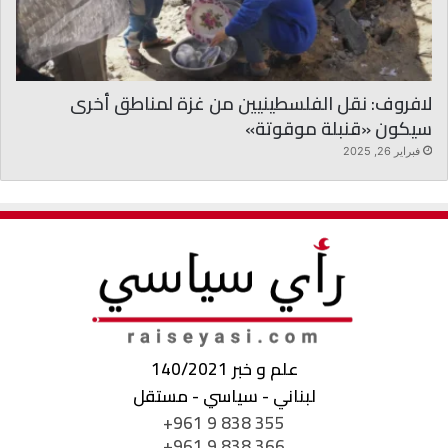
لافروف: نقل الفلسطينيين من غزة لمناطق أخرى
سيكون «قنبلة موقوتة»
فبراير 26, 2025
علم و خبر 140/2021
لبناني - سياسي - مستقل
+961 9 838 355
+961 9 838 366