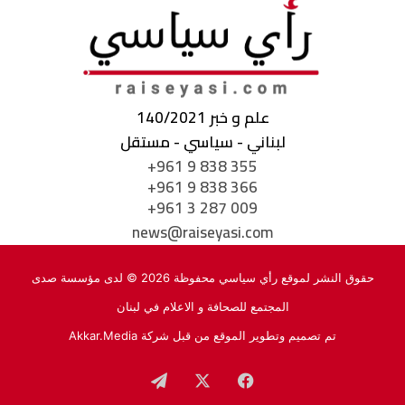
علم و خبر 140/2021
لبناني - سياسي - مستقل
+961 9 838 355
+961 9 838 366
+961 3 287 009
news@raiseyasi.com
حقوق النشر لموقع رأي سياسي محفوظة 2026 © لدى مؤسسة صدى
المجتمع للصحافة و الاعلام في لبنان
تم تصميم وتطوير الموقع من قبل شركة
Akkar.Media
فيسبوك
‫X
تيلقرام