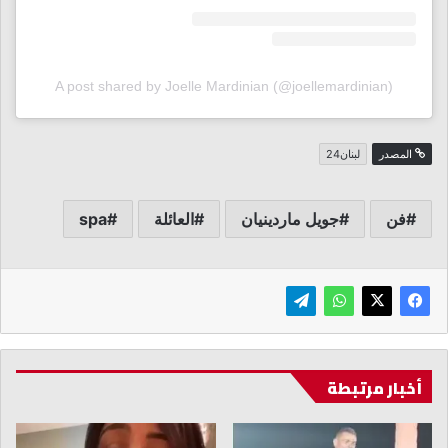
A post shared by Joelle Mardinian (@joellemardinian)
المصدر
لبنان24
فن
جويل ماردينيان
العائلة
spa
أخبار مرتبطة