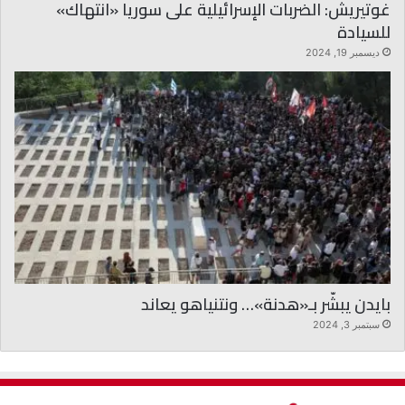
غوتيريش: الضربات الإسرائيلية على سوريا «انتهاك»
للسيادة
ديسمبر 19, 2024
بايدن يبشّر بـ«هدنة»… ونتنياهو يعاند
سبتمبر 3, 2024