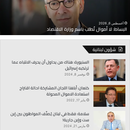
زارة
ل
لاقتصاد
ا
أغسطس 6, 2026
البساط: لا أموال تُطلب باسم وزارة الاقتصاد
شؤون لبنانية
السنيورة: هناك من يحاول أن يحرف الانتباه عما
ترتكبه إسرائيل
نوفمبر 8, 2024
كنعان: أبلغنا اللجان المشتركة احالة اقتراح
استعادة الاموال المحولة
يناير 17, 2022
سلامة: فقط في لبنان يُصنّف المواطنون بين إبن
ست وإبن جارية!
مارس 21, 2024