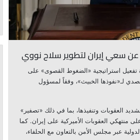
 عن سعي إيران لتطوير سلاح نووي
دة تفعيل استراتيجية «الضغوط القصوى» على
صدي لـ«نفوذها الخبيث»، وفقاً لمسؤول
تشديد العقوبات وتنفيذها، بما في ذلك «تصفير»
ى منتهكي العقوبات الأميركية على إيران. كما
دولية عبر مجلس الأمن بالتعاون مع الحلفاء،