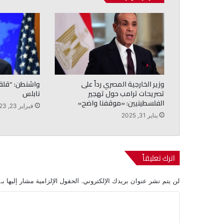
وزير الخارجية المصري رداً على
واشنطن: “قلقو
تصريحات ترامب حول تهجير
نابلس
الفلسطينيين: «موقفنا واضح»
فبراير 23, 2023
يناير 31, 2025
اترك تعليقاً
لن يتم نشر عنوان بريدك الإلكتروني.
الحقول الإلزامية مشار إليها بـ
ا
ل