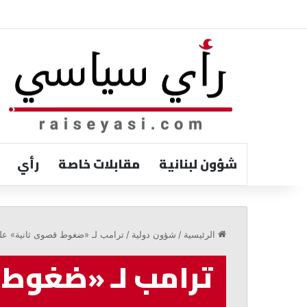
شؤون لبنانية
مقابلات خاصة
رأي
ترزيان:
لا
الرئيسية
/
شؤون دولية
/
ترامب لـ «ضغوط قصوى ثانية» ع
لتوسعة
المرفأ
ترامب لـ «ضغوط 
قبل
حل
أزمة