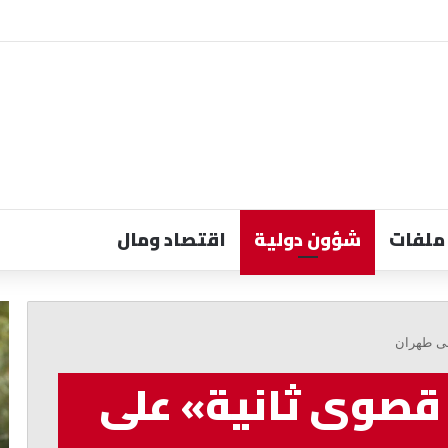
ملفات
شؤون دولية
اقتصاد ومال
جعجع:
فر
لبنان
إع
لى طهران
لن
بخ
يعود
وط
قصوى ثانية» على
إلى
جا
الوراء