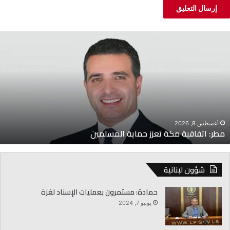
طر:
ج
تفاقية
ا
كة
ا
عزز
ل
ماية
ل
لمسلمين
ل
أغسطس 8, 2026
مطر: اتفاقية مكة تعزز حماية المسلمين
شؤون لبنانية
حمادة: مستمرون بعمليات الإسناد لغزة
يونيو 7, 2024