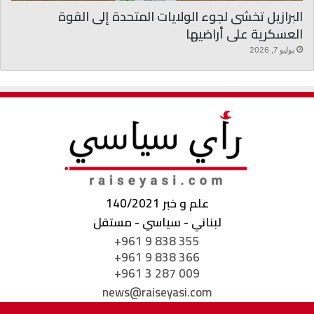
البرازيل تخشى لجوء الولايات المتحدة إلى القوة
العسكرية على أراضيها
يوليو 7, 2026
علم و خبر 140/2021
لبناني - سياسي - مستقل
+961 9 838 355
+961 9 838 366
+961 3 287 009
news@raiseyasi.com