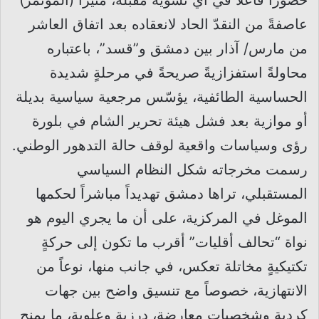
حضوراً فاعلاً في أيّ تسوية مقبلة، مثيراً (المؤتمر)
عاصفةً من النقدّ الحاد لانعقاده بعد اتفاق العاشر
من مارس/ آذار بين دمشق و”قسد”، باعتباره
محاولةً استفزازيةً صريحةً في مرحلةٍ شديدة
الحساسية الطائفية، يؤسّس مرجعية سياسية بديلة
أو موازية بعد فشل هيئة تحرير الشام في بلورة
رؤى وسياسات واقعية لوقف حالة التدهور الوطني.
رسمت مخرجاته شكل النظام السياسي
المستقبلي، تراها دمشق تهديداً مباشراً لحكمها
الموغل في المركزية، على أن ما يجري اليوم هو
نواة “تحالف أقليات” أقرب ما تكون إلى حركةٍ
تكتيكيةٍ مخاتلة تعكس، في جانب منها، نوعاً من
الانتهازية، خصوصاً مع تنسيق واضح بين جهات
كردية وشخصيات معارضة، درزية وعلوية، ما يمنح