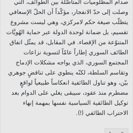
صدام المظلوميات المتأصّلة بين الطوائف، التي
وصلت إلى حدّ الانفجار، مؤكّداً أن الحلّ الإسعافي
يتطلّب صيغة حكم لامركزي، وهي ليست مشروع
تقسيم، بل ضمانة لوحدة الدولة عبر حماية الهُويَّات
المتنوّعة من الإقصاء. في المقابل، قد يمثّل اتفاق
الطائف السوري إطاراً عامّاً لتسوية نزاعات
المجتمع السوري، الذي يواجه مشكلات الإدماج
وتقاسم السلطة، لكنّه ينطوي على تناقضٍ جوهري
بيّن، وهو تناول الطائفية انعكاساً طبيعياً لواقعٍ
مضطرم منذ عقود، سيبقى يغلي على الدوام بعد
توكيل الطائفية السياسية نفسها بمهمة إنهاء
الاحتراب الطائفي (!).