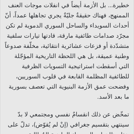
خطيرة… بل الأزمة أيضاً في انفلات موجات العنف
الممنهج، فهناك حقيقةٌ جليّةٌ يجري تجاهلها عمداً، أنّ
أحداث السويداء والساحل السوري الدموية لم تكن
مجرّد صدامات طائفية مارقة، قادتها تيارات سلفية
متشدّدة أو فزعات عشائرية انتقائية، مخلّفة صدوعاً
وطنية عميقة، بل هي اللحظة التاريخية المؤجّلة
التي أسقطت استراتيجية التسويات الظرفية
للطائفية المظلمة القابعة في قلوب السوريين،
وفضحت عمق الأزمة البنيوية التي تعصف بسورية
ما بعد الأسد.
تمخّض عن ذلك انقسامٌ نفسي ومجتمعي لا بدّ
سينتهي بتقسيم جغرافي (إنْ لم يُقوّض)، تدلّ على