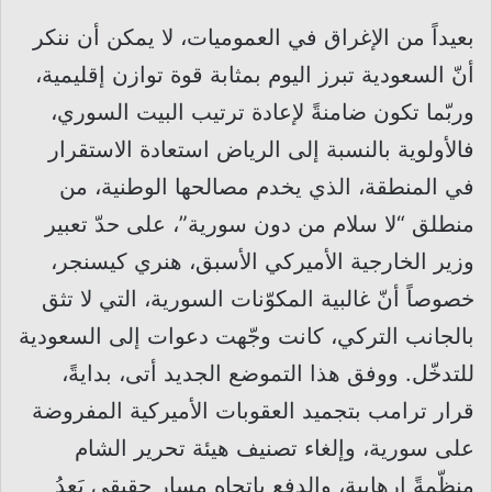
بعيداً من الإغراق في العموميات، لا يمكن أن ننكر
أنّ السعودية تبرز اليوم بمثابة قوة توازن إقليمية،
وربّما تكون ضامنةً لإعادة ترتيب البيت السوري،
فالأولوية بالنسبة إلى الرياض استعادة الاستقرار
في المنطقة، الذي يخدم مصالحها الوطنية، من
منطلق “لا سلام من دون سورية”، على حدّ تعبير
وزير الخارجية الأميركي الأسبق، هنري كيسنجر،
خصوصاً أنّ غالبية المكوّنات السورية، التي لا تثق
بالجانب التركي، كانت وجّهت دعوات إلى السعودية
للتدخّل. ووفق هذا التموضع الجديد أتى، بدايةً،
قرار ترامب بتجميد العقوبات الأميركية المفروضة
على سورية، وإلغاء تصنيف هيئة تحرير الشام
منظّمةً إرهابية، والدفع باتجاه مسارٍ حقيقي يَعِدُ