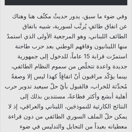
وفي ضوء ما سبق، يدور حديثٌ مكثّف هنا وهناك
عن اتفاق طائفٍ يُرتَّب لسورية، شبيه باتفاق
الطائف اللبناني، وهو المرجعية الأولى الذي استمدّ
منها اللبنانيون وفاقهم الوطني بعد حرب طاحنة
استمرّت قرابة 15 عاماً، للدخول إلى جمهورية
جديدة واعدة تتخلّص من سموم النظام الطائفي،
بينما يؤكّد مراقبون أنّ اتفاقٍاً كهذا ليس إلا وصفةً
مُحدَّثة للخراب، فالقبول بأيّ حلّ سيعيد تدوير حرب
أهلية أبشع وأكثر فظاعةً، مستندين بذلك إلى
النتائج الكارثية للنموذجَين، اللبناني والعراقي، إذ لا
يمكن حلّ الملف السوري الطائفي من دون قراءة
معطياته بعيداً من التحايل والتدليس في ضوء