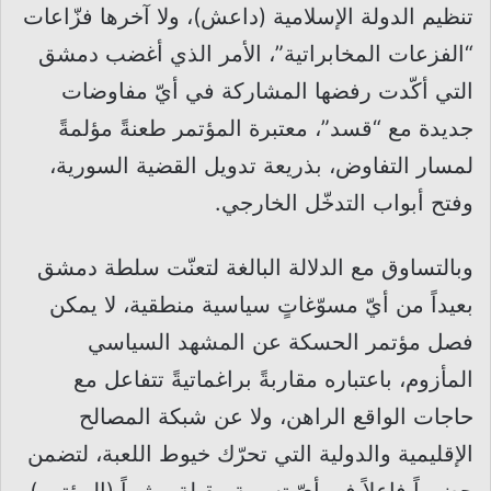
تنظيم الدولة الإسلامية (داعش)، ولا آخرها فزّاعات
“الفزعات المخابراتية”، الأمر الذي أغضب دمشق
التي أكّدت رفضها المشاركة في أيّ مفاوضات
جديدة مع “قسد”، معتبرة المؤتمر طعنةً مؤلمةً
لمسار التفاوض، بذريعة تدويل القضية السورية،
وفتح أبواب التدخّل الخارجي.
وبالتساوق مع الدلالة البالغة لتعنّت سلطة دمشق
بعيداً من أيّ مسوّغاتٍ سياسية منطقية، لا يمكن
فصل مؤتمر الحسكة عن المشهد السياسي
المأزوم، باعتباره مقاربةً براغماتيةً تتفاعل مع
حاجات الواقع الراهن، ولا عن شبكة المصالح
الإقليمية والدولية التي تحرّك خيوط اللعبة، لتضمن