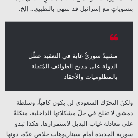
بتسوياتٍ مع إسرائيل قد تنتهي بالتطبيع… إلخ.
مشهدٌ سوريٌّ غاية في التعقيد عطّل
الدولة على مذبح الطوائف المُثقلة
بالمظلوميات والأحقاد
ولكنّ التحرّك السعودي لن يكون كافياً، وسلطة
دمشق لا تفلح في حلّ مشكلاتها الداخلية، متكلةً
على معادلة غياب البديل لاستمرارها. هكذا تبدو
سورية الجديدة أمام سيناريوهات خلاصٍ عدّة، دونها