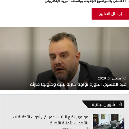
أعلمني بالمواضيع الجديدة بواسطة البريد الإلكتروني.
البس
يح:
لا
ة
أموا
ه
تُطل
باسم
وزارة
ها
الاقت
ة
غسطس 6, 2026
أ
د المسيح: الكورة تواجه كارثة بيئية وحلولها طارئة
ال
شؤون لبنانية
مولوي يضع الرئيس عون في أجواء التحقيقات
بالأحداث الأمنية الأخيرة