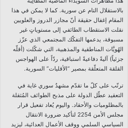
هذا مظاهرات السويداء الماضية المُطالِبة
بالاستقلال التام عن سورية. كما لا يمكن في هذا
المقام إغفال حقيقة أنّ مجازر الدروز والعلويين
نقلت الاستقطاب الطائفي إلى مستوياتٍ غير
مسبوقة، يدعمها التفكّك المجتمعي الذي عزّز
الهُويَّات المناطقية والمذهبية، التي شكّلت (أقلّه
جزئياً) آليةً دفاعيةً استباقية، ردّاً على الهواجس
القلقة المتعلّقة بمصير “الأقليات” السورية.
ترتّب على كلّ ما تقدّم مشهدٌ سوري غاية في
التعقيد عطّل الدولة على مذبح الطوائف المُثقلة
بالمظلوميات والأحقاد. واليوم يُعاد تفعيل قرار
مجلس الأمن 2254 لتأكيد ضرورة الانتقال
السياسي السلمي ووقف الأعمال العدائية، ليزيد