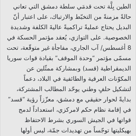
الطين بِلَّة تحت قدمَي سلطة دمشق التي تعاني
حالةً مزمنةً من التخبّط والارتباك، على اعتبار أنّ
البديل يحتاج عمليةً تراكميةً عاليةَ الكلفة وشديدة
الخصوصية. على التوازي، يُعقد مؤتمر الحسكة في
8 أغسطس/ آب الجاري، مفاجأة غير متوقّعة، تحت
مسمّى مؤتمر “وحدة الموقف” بقيادة قوات سوريا
الديمقراطية (قسد) وبمشاركة ممثّلين عن
المكوّنات العرقية والطائفية في البلاد، دعماً
لتشكيل حلفٍ وطني يوحّد المطالب المشتركة،
بدايةً لحوار حقيقي مع دمشق، معزّزاً رؤية “قسد”
في إقامة نظام حكم لامركزي، استعداداً لدمج
قواتها في الجيش السوري بشرط الاحتفاظ
بهيكليتها توجّساً من تهديدات جمّة، ليس أولها