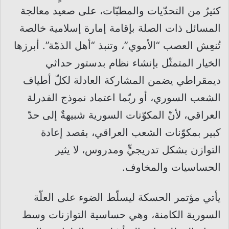
كثيرٌ من التحدّيات والمطبّات، على صعيد معالجة
المسائل ذات الصلة بإقامة إمارة إسلامية خالصة
تُنعِش العصب “الأموي”، وتنبذ “أهل الذمّة”. أبرزها
الخيار المتمثّل بإنشاء نظام بدستور حداثي
ديمقراطي يضمن المشاركة العادلة لكلّ أطياف
الشعب السوري، أو ربّما اعتماد نموذج الفدرلة
العراقي، لأنّ المكوّنات السورية شبيهةٌ إلى حدّ
كبير بمكوّنات الشعب العراقي، بقصد إعادة
التوازن بشكل تدريجيٍّ ومدروس، لا يثير
الحساسيات والمخاوف.
يأتي مؤتمر الحسكة ليسلّط الضوء على العلّة
السورية الكامنة، وهي حساسية التوازنات وسط