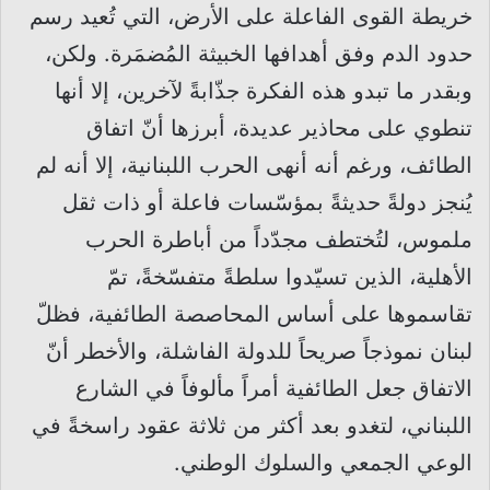
خريطة القوى الفاعلة على الأرض، التي تُعيد رسم
حدود الدم وفق أهدافها الخبيثة المُضمَرة. ولكن،
وبقدر ما تبدو هذه الفكرة جذّابةً لآخرين، إلا أنها
تنطوي على محاذير عديدة، أبرزها أنّ اتفاق
الطائف، ورغم أنه أنهى الحرب اللبنانية، إلا أنه لم
يُنجز دولةً حديثةً بمؤسّسات فاعلة أو ذات ثقل
ملموس، لتُختطف مجدّداً من أباطرة الحرب
الأهلية، الذين تسيّدوا سلطةً متفسّخةً، تمّ
تقاسموها على أساس المحاصصة الطائفية، فظلّ
لبنان نموذجاً صريحاً للدولة الفاشلة، والأخطر أنّ
الاتفاق جعل الطائفية أمراً مألوفاً في الشارع
اللبناني، لتغدو بعد أكثر من ثلاثة عقود راسخةً في
الوعي الجمعي والسلوك الوطني.