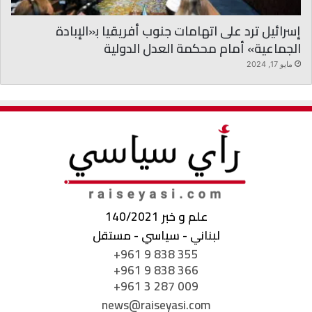
إسرائيل ترد على اتهامات جنوب أفريقيا ﺑ«الإبادة
الجماعية» أمام محكمة العدل الدولية
مايو 17, 2024
علم و خبر 140/2021
لبناني - سياسي - مستقل
+961 9 838 355
+961 9 838 366
+961 3 287 009
news@raiseyasi.com