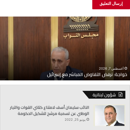
واجة:
ا
رفض
ل
لتفاوض
م
لمباشر
ل
ع
ت
سرائيل
ا
أغسطس 7, 2026
خواجة: نرفض التفاوض المباشر مع إسرائيل
شؤون لبنانية
النائب سليمان أسف لامتناع كتلتي القوات والتيار
الوطني عن تسمية مرشح لتشكيل الحكومة
يونيو 25, 2022