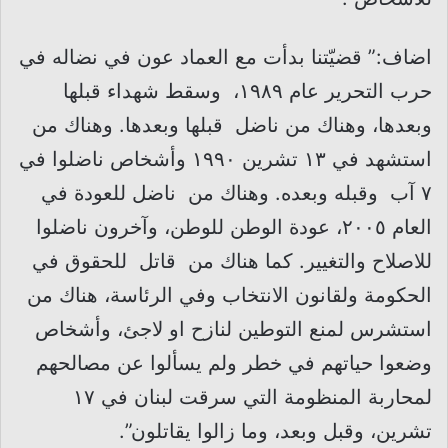
اضاف:” قضيّتنا بدأت مع العماد عون في نضاله في
حرب التحرير عام ١٩٨٩، وسقط شهداء قبلها
وبعدها، وهناك من ناضل قبلها وبعدها. وهناك من
استشهد في ١٣ تشرين ١٩٩٠ وأشخاص ناضلوا في
٧ آب وقبله وبعده. وهناك من ناضل للعودة في
العام ٢٠٠٥، عودة الوطن للوطن، وآخرون ناضلوا
للاصلاح والتغيير. كما هناك من قاتل للحقوق في
الحكومة ولقانون الانتخاب وفي الرئاسة، هناك من
استشرس لمنع التوطين لنازح او لاجئ، وأشخاص
وضعوا حياتهم في خطر ولم يسألوا عن مصالحهم
لمحاربة المنظومة التي سرقت لبنان في ١٧
تشرين، وقبل وبعد، وما زالوا يقاتلون”.