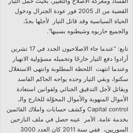
الفساد ومعركة الاصلاح والتغيير، بحيث حمل التيار
القضية من الـ 2005 فور عودة الجنرال ودخول
الحياة السياسية وقد قاتل التيار لأجلها بجدّ،
والجميع حاربوه وشيطنوه بسببها”.
تابع: “عندما جاء الاصلاحيون الجدد في 17 تشرين
أرادوا دفع التيار خارجًا وتحميله مسؤولية الانهيار
وعندما انتهت اللحظة المطلوبة وانتهى الاستغلال
سكتوا، وبقي التيار وحده يواجه الحاكم الفاسد
ويقاتل لأجل التدقيق الجنائي ولقوانين استعادة
الأموال المنهوبة والأموال المحوّلة للخارج والـ
Capital control وكشف حسابات واملاك القائمين
بخدمة عامة. الأمر عينه حصل في ملف النازحين
السوريين، ففي سنة 2011 كان العدد 3000