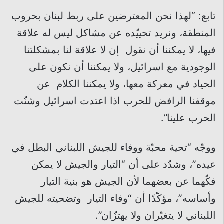
تابع: “لهذا نحن المعترضين على ربط لبنان بحروب
المنطقة، ونريد تحييّده عن مشاكل ليس له علاقة
فيها، لا يمكننا أن نقول إن لا علاقة لنا بمشكلتنا
الوجودية مع اسرائيل، ولا يمكننا أن نكون على
الحياد في معركة معها، ولا يمكننا الكلام عن
موقفنا الرافض للحرب اذا اعتدت اسرائيل وشنّت
الحرب علينا”.
ووجّه “تحية محبّة ووفاء للجيش اللبناني البطل في
عيده”، وشدّد على أن “التيار والجيش لا يمكن
فكّهما عن بعضهما لأن الجيش هو بنية التيار
وأساسه”، مؤكّدًا أن “وفاء التيار وتضحيته للجيش
اللبناني لا يتغيّران ولا يهتزّان”.