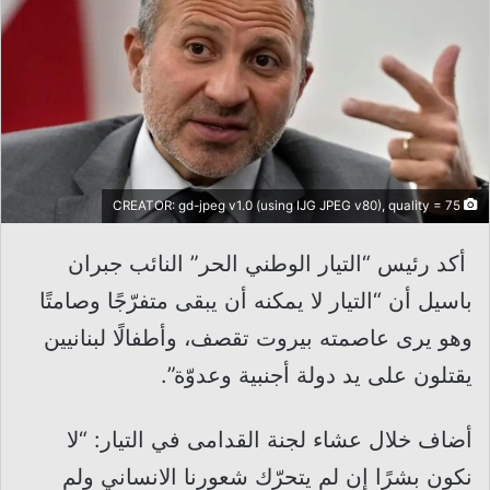
CREATOR: gd-jpeg v1.0 (using IJG JPEG v80), quality = 75
أكد رئيس “التيار الوطني الحر” النائب جبران
باسيل أن “التيار لا يمكنه أن يبقى متفرّجًا وصامتًا
وهو يرى عاصمته بيروت تقصف، وأطفالًا لبنانيين
يقتلون على يد دولة أجنبية وعدوّة”.
أضاف خلال عشاء لجنة القدامى في التيار: “لا
نكون بشرًا إن لم يتحرّك شعورنا الانساني ولم