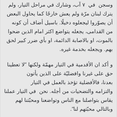
وسجن في ٧ آب، وشارك في مراحل التيار، ولم
يترك لبنان مرّة ولم يعش خارجًا كما يحاول البعض
أن يصوّروا ليجعلوه دخيلًا. باسيل أضاف أن كونه
من القدامى، يجعله يتواضع اكثر امام الذين ضحوا
بالموت، او بالاصابة الدائمة، او بأي ضرر كبير لحق
بهم. ويجعله بخدمة غيره.
و أكد ان الأقدمية في التيار مهمّة ولكنها “لا تعطينا
حق على غيرنا وافضليّة على الذين يأتون
بعدنا، فالأفضلية تؤخذ بالعمل في التيار
والتزامه والتضحيات من أجله. نحن في التيار عملنا
يقاس بتواصلنا مع الناس وتواضعنا ومحبّتنا لهم
وبالتالي محبّتهم لنا”.