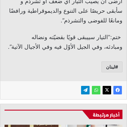
أرضى أن يصيب التيار اي ضعف او تشرذم و
سأبقى حريصًا على التنوع والديموقراطية ورافضًا
ومانعًا للفوضى والتشرذم”.
ختم:”التيار سييبقى قويًا بقضيّته ونضاله
ومبادئه، وفي الجيل الأوّل فيه وفي الأجيال الآتية”.
لبنان
أخبار مرتبطة