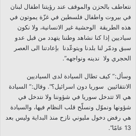
نتعاطف بالحزن والموقف عند رؤيتنا اطفال لبنان
في بيروت واطفال فلسطين في غزّة يموتون في
هذه الطريقة الوحشية غير الانسانية، ولا نكون
سياديين إذا كنا نشاهد وطننا يتهدد من قبل عدو
سبق ودمّر لنا بلدنا ويتوعّدنا بإعادتنا الى العصر
الحجري ولا ندينه ونواجهه”.
وسأل:” كيف تطال السيادة لدى السياديين
الانتقائيين سوريا دون اسرائيل؟”. وقال:” السيادة
هي الا تتدخل سوريا في شؤوننا ولا نتدخل في
شؤونها ونموّل ونسلّح قلب النظام فيها، والسيادة
هي رفض دخول مليوني نازح منذ البداية وليس بعد
13 عامًا”.