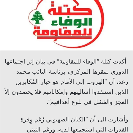
أكدت كتلة “الوفاء للمقاومة” في بيان إثر اجتماعها
الدوري بمقرها المركزي، برئاسة النائب محمد
رعد، أن “الهروب إلى الأمام هو خيار المُكابرين
الذين إستنفذوا أساليبهم وإمكاناتهم فلا يحصدون إلاّ
العجز والفشل في بلوغ أهدافهم”.
وأشارت الى أن “الكيان الصهيوني رُغم وِفرة
القدرات التي استجمعها لديه، ورغم التبني