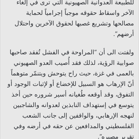
للطبيعة العدوانية الصهيونية التي ترى في إلغاء
الآخر واسقاط حقوقه موجباً إجرامياً لحماية
مصالحها وتشريع غصبها لحقوق الآخرين واحتلال
أرضهم”.
ولفتت الى أن “المراوحة في الفشل تُفقد صاحبها
صوابية الرؤية، لذلك فقد أُصيب العدو الصهيوني
بالعمى في غزة، حيث راح يتوحش ويتنمّر متوهماً
أنّ الإرهاب هو السبيل للإخضاع أو لإثبات الوجود أو
التفوق، وقد أوقعه طُغيانه أسير شروره حين أخذ
يتوسع في إستهداف النابذين لعدوانه والشاجبين
لنهجه الإرهابي، والواقفين إلى جانب الشعب
الفلسطيني والمدافعين عن حقه في أرضه وفي
تقرير مصيره”.