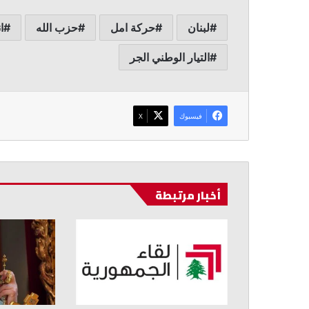
لبنان
حركة امل
حزب الله
ا
التيار الوطني الجر
فيسبوك
‫X
أخبار مرتبطة