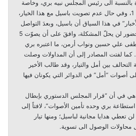
بالنسبة الى رئيس المجلس نبيه بري، وخاصة
أن السير بهذا الخيار يحتاج الى النصف + 1، وفي حال عدم تصويت باسيل مع هذا الخيار،
بار” في هذا السياق أن باسيل، وبعدَ التواصل
معه وإقناعه بضرورة التصويت بما أن الحضور لن يحلّ المشكلة، وافقَ على أن يصوّت 5
فى علي حسين ونواب أرمن، ما اعتبره بري
. كما لفتت المصادر إلى أن المداولات وصلت
 التحالف بين أمل والتيار، وقد طالب الأخير
ى أصوات “أمل” في الدوائر التي يكونان فيها
هي في أن “قرار المجلس الدستوري بإبطال
تطاعة بري وحده تأمين الأصوات”، لافتاً إلى
 تعطي هدايا مجانية لباسيل؛ ومنها تيار
ل محاولات الوصول الى تسوية.