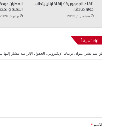
“لقاء الجمهورية”: إنقاذ لبنان يتطلب
المطران عودة: 
حوارًا صادقًا.
التبعية والمص
سبتمبر 1, 2023
يوليو 5, 2026
اترك تعليقاً
لن يتم نشر عنوان بريدك الإلكتروني.
الحقول الإلزامية مشار إليها بـ
ا
ل
ت
ع
ل
ي
ق
*
الاسم
*