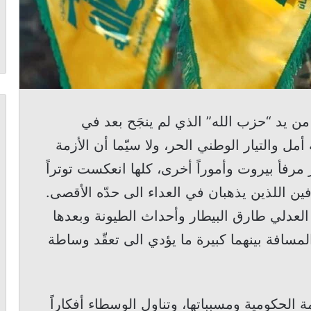
 من يد “حزب الله” الذي لم ينجَح بعد في
مل والتيار الوطني الحر، ولا سيّما أن الأزمة
مرفأ بيروت وأموراً أخرى، كلها انعكست توتراً
ن اللذين يذهبان في العداء الى حدّه الأقصى.
لعدلي طارق البيطار وأحداث الطيونة وبعدها
مسافة بينهما كبيرة ما يؤدي الى تعقّد وساطة
 الحكومية ومسبباتها، وتناول الوسطاء أفكاراً