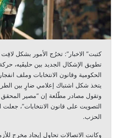
كتبت” الاخبار”: تخرُج الأمور بشكل لافِت
تطويق الإشكال الجديد بين حليفَيه، حركة أ
الحكومية وقانون الانتخابات وملف انفجار 
يتخذ شكل اشتباك إعلامي ضارٍ بين الطرفي
وتقول مصادر مطّلعة إن “مصير المحقق ا
التصويت على قانون الانتخابات”، جعلت ال
الحزب.
وكانت الاتصالات تحاول إيجاد مخرج للأزمة