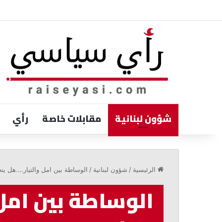
شؤون لبنانية
مقابلات خاصة
رأي
مرقص:
مواجهة
الرئيسية
/
شؤون لبنانية
/
الوساطة بين امل والتيار….هل ين
خطاب
الكراهية
الوساطة بين امل
تبدأ
بالمحبة
والحوار