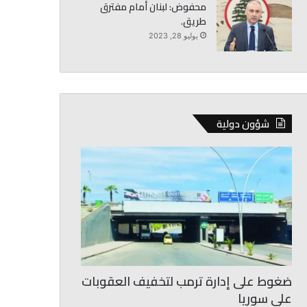
محفوض: لبنان أمام مفترق
طريق.
يوليو 28, 2023
شؤون دولية
ضغوط على إدارة ترمب لتخفيف العقوبات
على سوريا