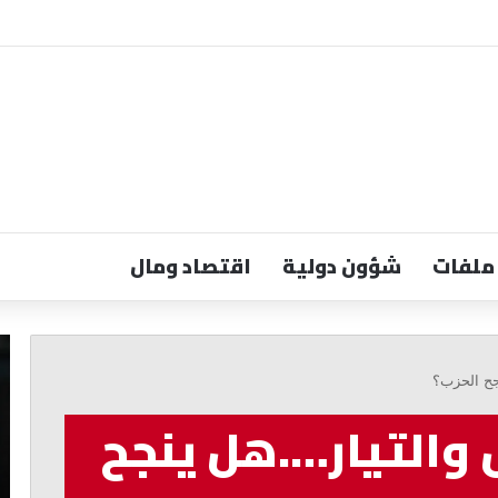
ملفات
شؤون دولية
اقتصاد ومال
عبد
ال
المسيح:
لا
جح الحزب؟
الكورة
أم
تواجه
تُ
 والتيار….هل ينجح
كارثة
با
بيئية
وز
وحلولها
ال