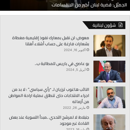
الجميّل: قضية لبنان أكبر من الانقسامات
شؤون لبنانية
معوض: لن نقبل بمعارك نفوذ إقليمية مغطاة
بشعارات فارغة على حساب أشلاء أهلنا
أكتوبر 16, 2024
بو عاصي في باريس للمطالبة ب..
أبريل 5, 2024
النائب هاغوب ترزيان لـ “رأي سياسي” : لا بد من
اجراء الانتخابات حتى تنطلق عملية اراحة المواطن
من أزماته​
مارس 26, 2022
جنبلاط: لا لمرشح التحدي ..مبدأ التسوية عند بعض
القادة غير موجود
مايو 16, 2023