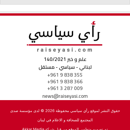
علم و خبر 140/2021
لبناني - سياسي - مستقل
+961 9 838 355
+961 9 838 366
+961 3 287 009
news@raiseyasi.com
حقوق النشر لموقع رأي سياسي محفوظة 2026 © لدى مؤسسة صدى
المجتمع للصحافة و الاعلام في لبنان
تم تصميم وتطوير الموقع من قبل شركة
Akkar.Media