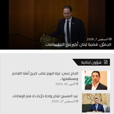
ضية
ن
بنان
ا
كبر
ا
ن
م
لانقسامات
إ
أغسطس 7, 2026
الجميّل: قضية لبنان أكبر من الانقسامات
شؤون لبنانية
الحاج حسن: غزة اليوم تكتب تاريخ أمتنا القادم
ومستقبلها..
أكتوبر 30, 2023
عبد المسيح: لبنان واحة حرّيات لا منبر للإهانات
أغسطس 27, 2025