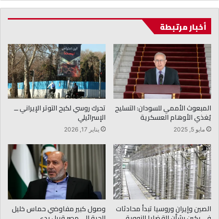
أخبار مرتبطة
المبعوث الأممي للسودان: التسليح
تحرك روسي لكبح التوتر الإيراني ــ
يُغذي الأوهام العسكرية
الإسرائيلي
مايو 5, 2025
يناير 17, 2026
الصين وإيران وروسيا تبدأ محادثات
وصول كبير مفاوضي حماس خليل
في بكين بشأن القضايا النووية
الحية إلى مصر قبيل بدء