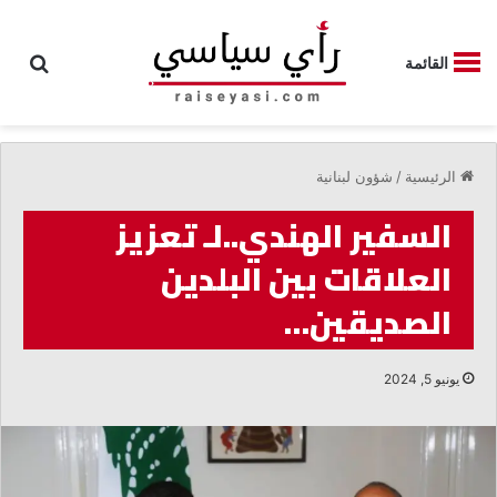
بحث
القائمة
الرئيسية
/
شؤون لبنانية
السفير الهندي..لـ تعزيز
العلاقات بين البلدين
الصديقين…
يونيو 5, 2024