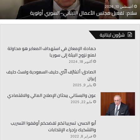
أغسطس 10, 2026
سلام: تفعيل مجلس الأعمال اللبناني–السوري أولوية
شؤون لبنانية
حمادة: الإمعان في استهداف المعابر هو محاولة
لمنع نزوح البيئة إلى سوريا
أكتوبر 18, 2024
الصادق: أتشرّف أنّني حليف السعودية ولستُ حليف
إيران
يناير 9, 2025
عون والبستاني يبحثان الإصلاح المالي والاقتصادي
مايو 22, 2025
أبو الحسن: تسريباتكم تفضحكم أوقفوا التسريب
والتشكيك بإجراء الإنتخابات
فبراير 8, 2022