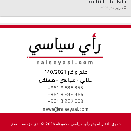
بالعلاقات الثنائية
فبراير 25, 2026
علم و خبر 140/2021
لبناني - سياسي - مستقل
+961 9 838 355
+961 9 838 366
+961 3 287 009
news@raiseyasi.com
حقوق النشر لموقع رأي سياسي محفوظة 2026 © لدى مؤسسة صدى