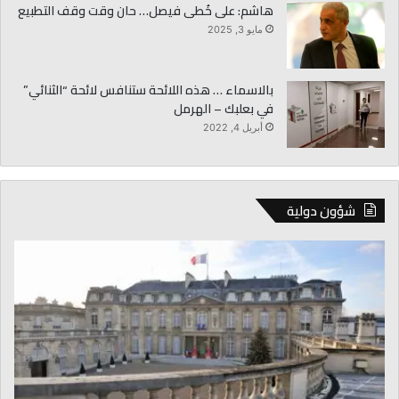
هاشم: على خُطى فيصل… حان وقت وقف التطبيع
مايو 3, 2025
بالاسماء … هذه اللائحة ستنافس لائحة “الثنائي”
في بعلبك – الهرمل
أبريل 4, 2022
شؤون دولية