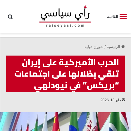
بحث
القائمة
الرئيسية
/
شؤون دولية
الحرب الأميركية على إيران
تلقي بظلالها على اجتماعات
“بريكس” في نيودلهي
مايو 13, 2026