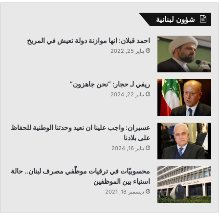
شؤون لبنانية
احمد قبلان: انها موازنة دولة تعيش في المريخ
يناير 25, 2022
ريفي لـ حجار: “نحن جاهزون”
يناير 22, 2024
عسيران: واجب علينا ان نعيد وحدتنا الوطنية للحفاظ
على بلادنا
يناير 16, 2024
محسوبيّات في ترقيات موظّفي مصرف لبنان.. حالة
استياء بين الموظفين
ديسمبر 18, 2021