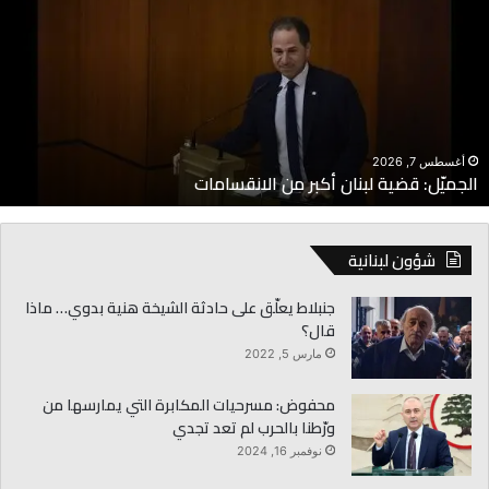
بنان
ا
كبر
ا
ن
م
لانقسامات
إ
أغسطس 7, 2026
الجميّل: قضية لبنان أكبر من الانقسامات
شؤون لبنانية
جنبلاط يعلّق على حادثة الشيخة هنية بدوي… ماذا
قال؟
مارس 5, 2022
محفوض: مسرحيات المكابرة التي يمارسها من
ورّطنا بالحرب لم تعد تجدي
نوفمبر 16, 2024