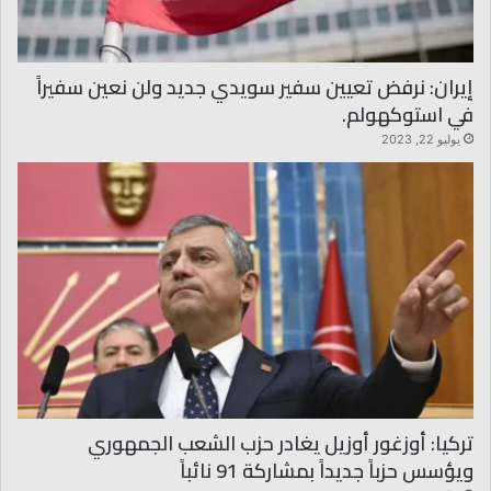
إيران: نرفض تعيين سفير سويدي جديد ولن نعين سفيراً
في استوكهولم.
يوليو 22, 2023
تركيا: أوزغور أوزيل يغادر حزب الشعب الجمهوري
ويؤسس حزباً جديداً بمشاركة 91 نائباً