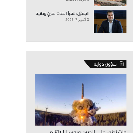
الجميّل: لنقرأ الحدث بعينٍ وطنية
أكتوبر 7, 2025
شؤون دولية
واشنطن: على الصين وروسيا الالتزام