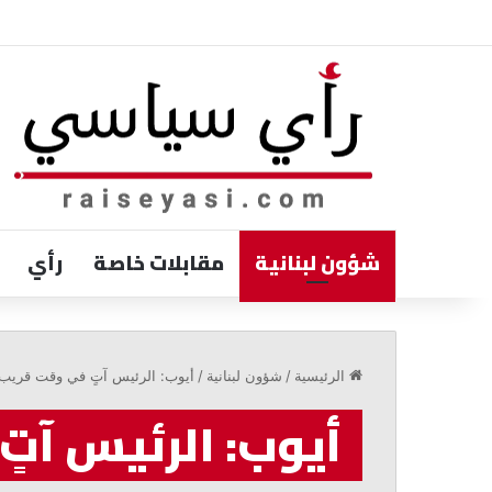
شؤون لبنانية
مقابلات خاصة
رأي
جعجع:
حماية
الرئيسية
/
شؤون لبنانية
/
أيوب: الرئيس آتٍ في وقت قريب
لبنان
تبدأ
أيوب: الرئيس آت
باحترام
القوانين