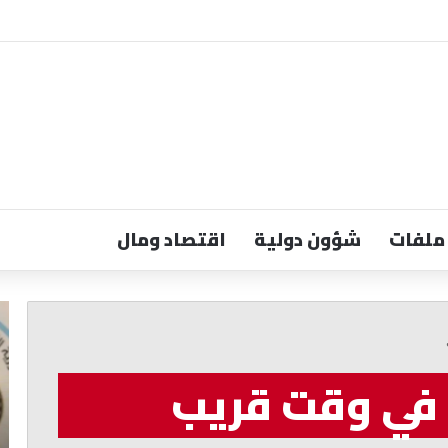
ملفات
شؤون دولية
اقتصاد ومال
البعريني:
رس
ندعم
إع
الإعلام
إع
اللبناني
ال
ٍ في وقت قريب
وقانون
تبد
الإعلام
من
الجديد
ال