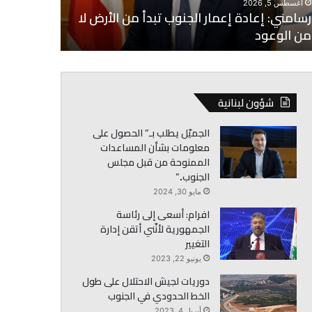
أغسطس 5, 2026
أغسطس 5, 2026
رسامني: إعادة إعمار الجنوب تبدأ من الأرض لا
السنيورة: 
من الوعود
الإسلامية
وعود
شؤون لبنانية
الجميّل يطلب بـ” الحصول على
معلومات بشأن المساعدات
الممنوحة من قبل مجلس
الجنوب..”
مايو 30, 2024
افرام: أسعى إلى رئاسة
الجمهورية لأنّني أتقن إدارة
التغيير
يونيو 22, 2023
دوريات لجيش الاحتلال على طول
الخط الحدودي في الجنوب
أبريل 4, 2023