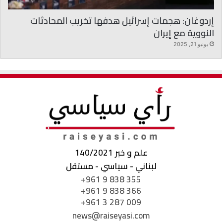
إردوغان: هجمات إسرائيل هدفها تخريب المحادثات
النووية مع إيران
يونيو 21, 2025
علم و خبر 140/2021
لبناني - سياسي - مستقل
+961 9 838 355
+961 9 838 366
+961 3 287 009
news@raiseyasi.com