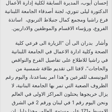
إحسان أيوب، المديرة السابقة لكلية إدارة الأعمال
الدكتورة ليلى تنوري، لجنة أصدقاء الجامعة اللبنانية
فرع راشيا ومجمع كمال جنبلاط التربوي، اساتذة
الفروع، ورؤساء الاقسام والموظفين والاداريين.
وأشار بدران الى أن “الزيارة الى فرعي كلية
الصحة وكلية ادارة الاعمال في الجامعة اللبنانية
في راشيا للاطلاع على تفاصيل الفرع والنواقص
والحاجات”، لافتا الى تقديم طاقة شمسية من
اليونيسف للفرعين و”هذا امر يساعدنا، واليوم رغم
الظروف الصعبة التي تمر بها الجامعة البنانية، لا
يزال خريجوها يحتلون المراكز الاولى في العالم
ونحن اليوم رقم 1 في لبنان ورقم 2 في الشرق
الاوسط و171 على مستوى العالم، وهذا دليل ان