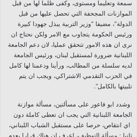
سمعة وتعليما ومستوى، وكفى ظلما لها من قبل
الموازنات المجحفة التي تحصل عليها من قبل
الدولة”، مضيفا “وزير التربية يبذل جهودا كبيرة
ورئيس الحكومة يتجاوب مع الامر ولكن نحتاج ان
نرى ان هذه الامور تتحقق عمليا، لان دعم الجامعة
اللبنانية ضرورة لمستقبل لبنان، ورئيس الجامعة
لديه سلسلة من المطالب، ورأينا ودعمنا لها كامل
في الحزب التقدمي الاشتراكي، ويجب ان يتم
تلبيتها بالكامل”.
وشدد ابو فاعور على مسألتين، مسألة موازنة
الجامعة اللبنانية التي يجب ان تعطى كاملة دون
اي انتقاص، حرصا على مستقبل الشباب اللبناني،
ثانيا : مسألة التوظيف، اعرف ان هناك قرارا بعدم