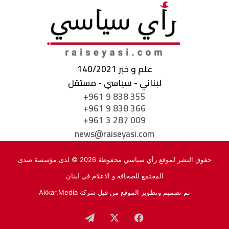
علم و خبر 140/2021
لبناني - سياسي - مستقل
+961 9 838 355
+961 9 838 366
+961 3 287 009
news@raiseyasi.com
حقوق النشر لموقع رأي سياسي محفوظة 2026 © لدى مؤسسة صدى
المجتمع للصحافة و الاعلام في لبنان
تم تصميم وتطوير الموقع من قبل شركة
Akkar.Media
فيسبوك
‫X
تيلقرام