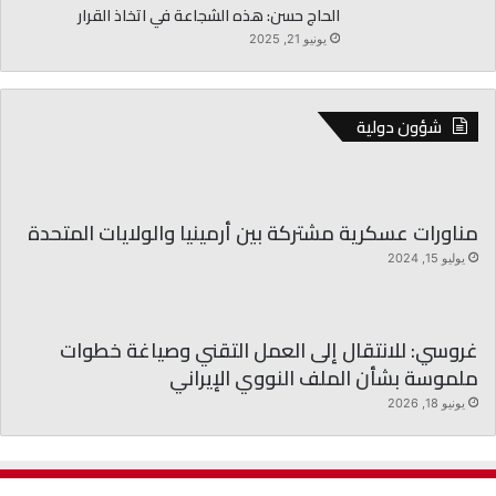
الحاج حسن: هذه الشجاعة في اتخاذ القرار
ة
ب
يونيو 21, 2025
ي
ئ
ي
شؤون دولية
ة
و
ح
ل
و
مناورات عسكرية مشتركة بين أرمينيا والولايات المتحدة
ل
يوليو 15, 2024
ه
ا
ط
ا
غروسي: للانتقال إلى العمل التقني وصياغة خطوات
ر
ملموسة بشأن الملف النووي الإيراني
ئ
يونيو 18, 2026
ة