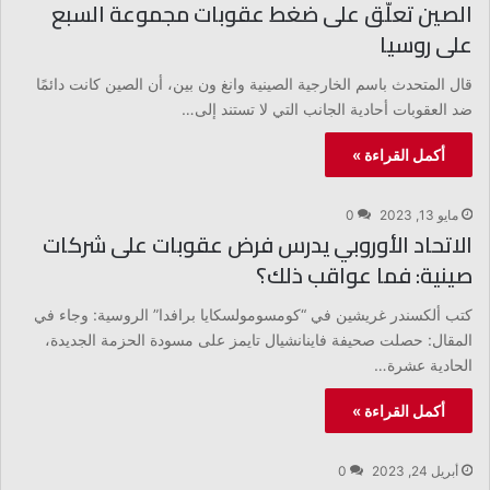
الصين تعلّق على ضغط عقوبات مجموعة السبع
على روسيا
قال المتحدث باسم الخارجية الصينية وانغ ون بين، أن الصين كانت دائمًا
ضد العقوبات أحادية الجانب التي لا تستند إلى…
أكمل القراءة »
مايو 13, 2023
0
الاتحاد الأوروبي يدرس فرض عقوبات على شركات
صينية: فما عواقب ذلك؟
كتب ألكسندر غريشين في “كومسومولسكايا برافدا” الروسية: وجاء في
المقال: حصلت صحيفة فاينانشيال تايمز على مسودة الحزمة الجديدة،
الحادية عشرة…
أكمل القراءة »
أبريل 24, 2023
0