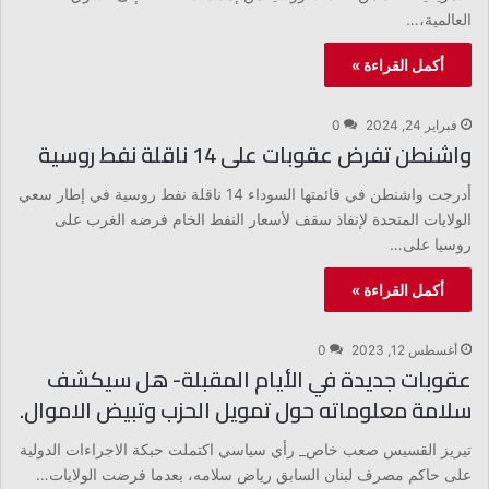
العالمية،…
أكمل القراءة »
فبراير 24, 2024
0
واشنطن تفرض عقوبات على 14 ناقلة نفط روسية
أدرجت واشنطن في قائمتها السوداء 14 ناقلة نفط روسية في إطار سعي
الولايات المتحدة لإنفاذ سقف لأسعار النفط الخام فرضه الغرب على
روسيا على…
أكمل القراءة »
أغسطس 12, 2023
0
عقوبات جديدة في الأيام المقبلة- هل سيكشف
سلامة معلوماته حول تمويل الحزب وتبيض الاموال.
تيريز القسيس صعب خاص_ رأي سياسي اكتملت حبكة الاجراءات الدولية
على حاكم مصرف لبنان السابق رياض سلامه، بعدما فرضت الولايات…