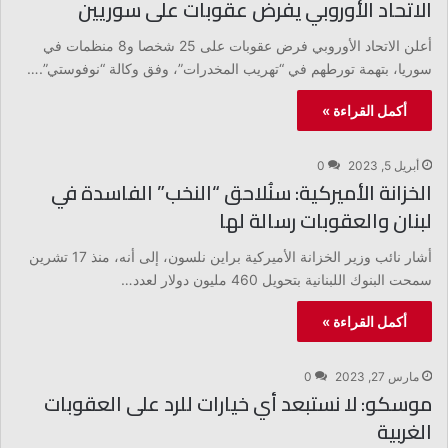
الاتحاد الأوروبي يفرض عقوبات على سوريين
أعلن الاتحاد الأوروبي فرض عقوبات على 25 شخصا و8 منظمات في
سوريا، بتهمة تورطهم في “تهريب المخدرات”، وفق وكالة “نوفوستي”.…
أكمل القراءة »
أبريل 5, 2023
0
الخزانة الأميركية: سنُلاحق “النخب” الفاسدة في
لبنان والعقوبات رسالة لها
أشار نائب وزير الخزانة الأميركية براين نلسون، إلى أنه، منذ 17 تشرين
سمحت البنوك اللبنانية بتحويل 460 مليون دولار لعدد…
أكمل القراءة »
مارس 27, 2023
0
موسكو: لا نستبعد أي خيارات للرد على العقوبات
الغربية