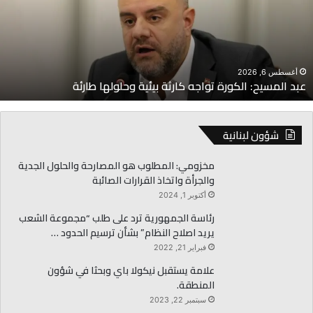
ل
م
س
ي
ح
أغسطس 6, 2026
عبد المسيح: الكورة تواجه كارثة بيئية وحلولها طارئة
:
ا
ل
ك
شؤون لبنانية
و
ر
مخزومي: المطلوب هو المصارحة والحلول الجدية
ة
والجرأة واتخاذ القرارات الصائبة
ت
أكتوبر 1, 2024
و
رئاسة الجمهورية ترد على طلب “مجموعة الشعب
ا
يريد اصلاح النظام” بشأن ترسيم الحدود …
ج
ه
فبراير 21, 2022
ك
علامة يستقبل نيكولا باي وبحثا في شؤون
ا
المنطقة.
ر
سبتمبر 22, 2023
ث