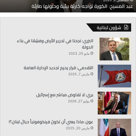
أغسطس 6, 2026
عبد المسيح: الكورة تواجه كارثة بيئية وحلولها طارئة
:
ا
ل
ك
شؤون لبنانية
و
ر
البزري: نجحنا في تحرير الأرض وفشِلنا في بناء
ة
الدولة
ت
مايو 25, 2023
و
ا
التقدمي: قرار يحرم تجديد الإدارة العامة
ج
مارس 7, 2025
ه
ك
ا
بري: لا تفاوض مباشر مع إسرائيل
ر
يوليو 27, 2026
ث
ة
ب
عون: ماذا يعني أن تكونَ فرنكوفونياً حيالَ لبنان؟!
ي
ئ
مارس 20, 2025
ي