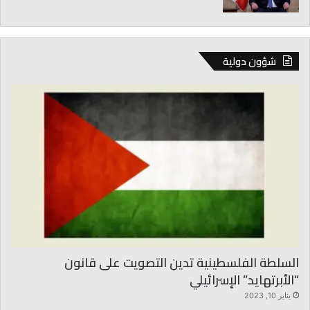
ة
و
ح
ل
شؤون دولية
و
ل
ه
ا
ط
ا
ر
ئ
ة
السلطة الفلسطينية تدين التصويت على قانون
“الأبرتهايد” الإسرائيلي
يناير 10, 2023