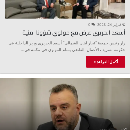
فبراير 24, 2023
0
أسعد الحريري عرض مع مولوي شؤونا امنية
زار رئيس جمعية “تجار لبنان الشمالي” أسعد الحريري وزير الداخلية في
حكومة تصريف الأعمال القاضي بسام المولوي في مكتبه في…
أكمل القراءة »
ع
ب
د
ا
ل
م
س
ي
ح